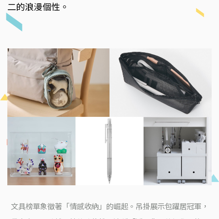
二的浪漫個性。
文具榜單象徵著「情感收納」的崛起。吊掛展示包躍居冠軍，