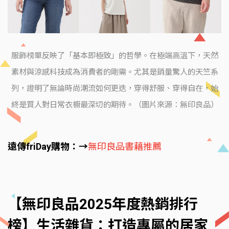
服飾榜單反映了「基本即極致」的哲學。在極端高溫下，天然
素材與涼感科技成為消費者的剛需。尤其是銷量驚人的天竺系
列，證明了無論時尚潮流如何更迭，穿得舒服、穿得自在，始
終是質人對日常衣櫥最深切的期待。（圖片來源：無印良品）
遠傳friDay購物：→
無印良品書藉推薦
【無印良品2025年度熱銷排行
榜】生活雜貨：打造專屬的居家