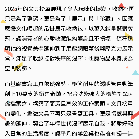
2025年的文具榜單展現了令人玩味的轉變，收納不再
只是為了整潔，更是為了「展示」與「珍藏」。因應
應援文化崛起的吊掛展示收納包，以萬入銷量驚豔奪
冠，讓消費者的心愛收藏能夠隨身且不損壞。這種透
明化的視覺美學延伸到了尼龍網眼筆袋與壓克力展示
盒，滿足了收納控對秩序的渴望，也讓物品本身成為
空間裝飾。
而基礎書寫工具依然強勢，極簡耐用的透明管自動筆
創下10萬支的銷售奇蹟，配合功能強大的標準型聚丙
烯檔案盒，構築了簡潔且高效的工作案頭。文具榜單
的變化，象徵文具不再只是書寫工具，更是情感與興
趣的延伸，契合了年輕世代渴望展示自我、將愛好融
入日常的生活態度，讓平凡的辦公桌也能擁有獨一無