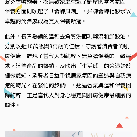
波芬香噴霧器，為無數家庭營造了舒壓的室內氛圍。
保養方面則吹起了「發酵風潮」，米糠發酵化妝水以
卓越的潤澤感成為質人保養新寵。
此外，長青熱銷的溫和去角質洗面乳與溫和卸妝油，
分別以近10萬瓶與3萬瓶的佳績，守護著消費者的肌
膚健康，體現了當代人對純粹、無負擔保養的一致追
求。這些產品的熱銷，反映出「生活感」的營造始於
細微感知，消費者日益重視居家氛圍的塑造與自我療
癒的時光。在繁忙的步調中，透過香氛與溫和保養回
歸純粹，正是當代人對身心穩定與肌膚健康最細膩的
關注。