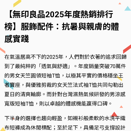
【無印良品2025年度熱銷排行
榜】服飾配件：抗暑與親膚的體
感實踐
在氣溫居高不下的2025年，人們對於衣著的追求回歸
到了最純粹的「透氣與舒適」。年度銷量突破70萬件
的男女天竺圓領短袖T恤，以極其平實的價格穩坐王
者寶座，與優雅剪裁的女天竺法式袖T恤共同勾勒出
夏日的清爽輪廓。而針對台灣濕熱氣候研發的男涼感
寬版短袖T恤，則以卓越的體感機能贏得口碑。
下半身的選擇也趨向輕盈，如襯衫般柔軟的水洗平織
布短褲成為休閒標配；至於足下，具備足弓支撐設計