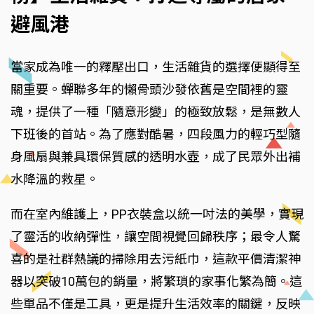
避風港
當家成為唯一的釋壓出口，生活雜貨的選擇便顯得至
關重要。蟬聯多年的懶骨頭沙發依舊是空間裡的靈
魂，提供了一種「隨意形變」的極致放鬆，是無數人
下班後的首站。為了應對酷暑，四段風力的輕巧型隨
身風扇與兼具環保質感的透明水壺，成了民眾外出補
水降溫的救星。
而在室內維護上，PP衣裝盒以統一吋法的美學，實現
了靈活的收納彈性，讓空間視覺回歸秩序；最令人驚
喜的是社群熱議的掃除用去污紙巾，這款平價清潔神
器以突破10萬包的銷量，將繁瑣的家事化繁為簡。這
些單品不僅是工具，更是提升生活效率的關鍵，反映