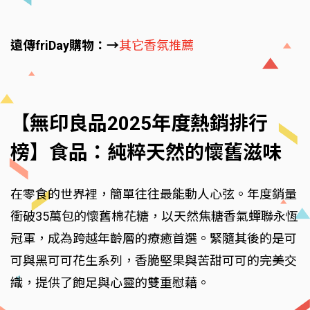
遠傳friDay購物：→
其它香氛推薦
【無印良品2025年度熱銷排行
榜】食品：純粹天然的懷舊滋味
在零食的世界裡，簡單往往最能動人心弦。年度銷量
衝破35萬包的懷舊棉花糖，以天然焦糖香氣蟬聯永恆
冠軍，成為跨越年齡層的療癒首選。緊隨其後的是可
可與黑可可花生系列，香脆堅果與苦甜可可的完美交
織，提供了飽足與心靈的雙重慰藉。