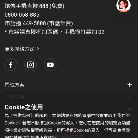
遠傳手機直撥 888 (免費)
0800-058-885
有
問
市話撥 449-5888 (市話計費)
題
* 市話請直撥不加區碼，手機撥打請加 02
找
愛
瑪
更多聯絡方式
門號方案
常用服務
Cookie之使用
關於我們
為了提供您最佳的服務，本網站會在您的電腦中放置並取用我們的
集團服務
Cookie，若您不願接受Cookie的寫入，您可在您使用的瀏覽器功能
項中設定隱私權等級為高，即可拒絕Cookie的寫入，但可能會導致
網站某些功能無法正常執行。