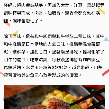
杯經典燒肉醬為基底，再加入大蒜、洋蔥、黑胡椒等
調味特製而成，肉香、油脂香、醬香全都交融在嘴
裡，讓味蕾融化了。
除了原味，還有和牛起司與和牛椪醋二種口味，其中
和牛椪醋是日本當地的人氣口味，椪醋醬混合蘿蔔
泥、紫蘇葉，酸甜甘口，配著漢堡排吃，輕易化解了
和牛的膩口，吃來清爽。每款漢堡排皆有炸四季豆、
馬鈴薯塊、水果玉米粒等3款配菜、越光米飯、山葵
蘿蔔漬物與柴魚昆布熬煮製成的茶漬湯。