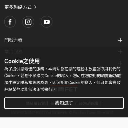
瑪
更多聯絡方式
門號方案
常用服務
Cookie之使用
關於我們
為了提供您最佳的服務，本網站會在您的電腦中放置並取用我們的
集團服務
Cookie，若您不願接受Cookie的寫入，您可在您使用的瀏覽器功能
項中設定隱私權等級為高，即可拒絕Cookie的寫入，但可能會導致
網站某些功能無法正常執行。
我知道了
隱私權政策
著作權條款
行政院消保會
遠傳電信股份有限公司 版權所有 © Far EasTone
.統一編號：
97179430