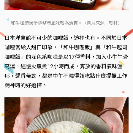
和牛椪醋漢堡排整體風味較為清爽。（圖片來源：乾杯）
日本洋食館不可少的咖哩飯，這裡也有。不同於日本
咖哩常給人甜口印象，「和牛咖哩飯」與「和牛起司
咖哩飯」的深色系咖哩是以17種香料，加入小牛牛骨
高湯，經慢火燉煮12小時而成，奔放的香料氣味濃
郁，馨香帶勁，都是中午不曉得該吃點什麼提振工作
精神時的好選擇。