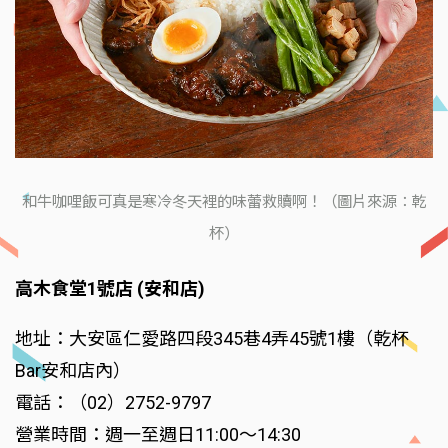
和牛咖哩飯可真是寒冷冬天裡的味蕾救贖啊！（圖片來源：乾
杯）
高木食堂1號店 (安和店)
地址：大安區仁愛路四段345巷4弄45號1樓（乾杯
Bar安和店內）
電話：（02）2752-9797
營業時間：週一至週日11:00～14:30