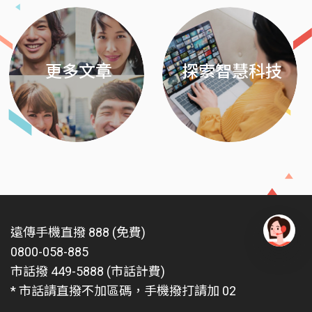
更多文章
探索智慧科技
遠傳手機直撥 888 (免費)
0800-058-885
有
問
市話撥 449-5888 (市話計費)
題
* 市話請直撥不加區碼，手機撥打請加 02
找
愛