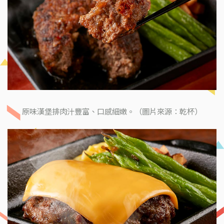
原味漢堡排肉汁豐富、口感細嫩。（圖片來源：乾杯）