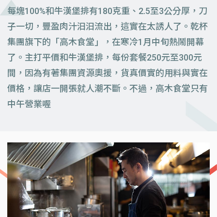
每塊100%和牛漢堡排有180克重、2.5至3公分厚，刀
子一切，豐盈肉汁汩汩流出，這實在太誘人了。乾杯
集團旗下的「高木食堂」，在寒冷1月中旬熱鬧開幕
了。主打平價和牛漢堡排，每份套餐250元至300元
間，因為有著集團資源奧援，貨真價實的用料與實在
價格，讓店一開張就人潮不斷。不過，高木食堂只有
中午營業喔