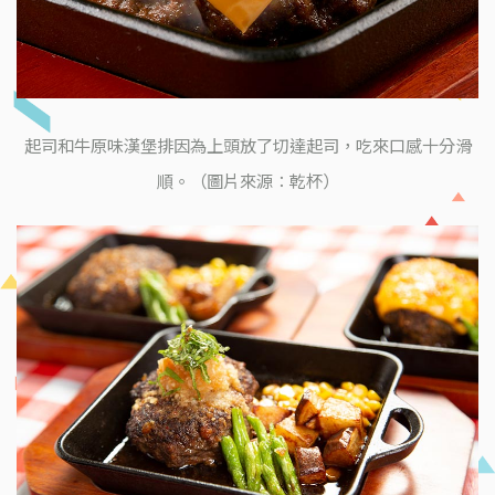
起司和牛原味漢堡排因為上頭放了切達起司，吃來口感十分滑
順。（圖片來源：乾杯）