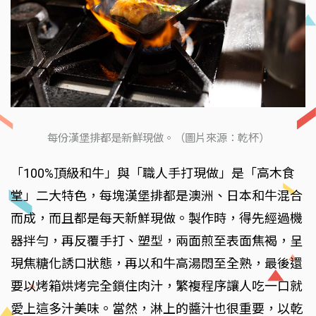
每份漢堡排都是新鮮現做。（圖片來源：乾杯）
「100%頂級和牛」與「職人手打現做」是「高木食
堂」二大特色，每塊漢堡排都是澳洲、日本和牛混合
而成，而且都是每天新鮮現做。製作時，得先經過機
器拌勻，再反覆手打、塑型，兩面煎至表面焦褐，呈
現焦糖化誘口狀態，再以和牛高湯悶至全熟，最後還
要以烤箱烘烤完全鎖住肉汁，繁複程序讓人吃一口就
愛上這多汁美味。當然，淋上的醬汁也很重要，以乾