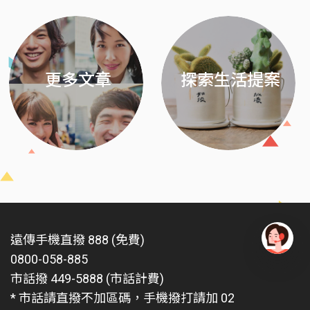
更多文章
探索生活提案
遠傳手機直撥 888 (免費)
0800-058-885
有
問
市話撥 449-5888 (市話計費)
題
* 市話請直撥不加區碼，手機撥打請加 02
找