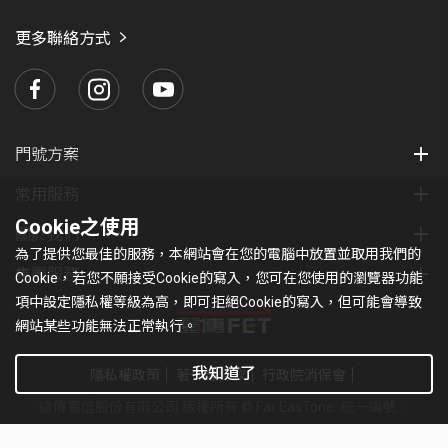
愛
瑪
更多聯絡方式
門號方案
常用服務
Cookie之使用
關於我們
為了提供您最佳的服務，本網站會在您的電腦中放置並取用我們的
集團服務
Cookie，若您不願接受Cookie的寫入，您可在您使用的瀏覽器功能
項中設定隱私權等級為高，即可拒絕Cookie的寫入，但可能會導致
網站某些功能無法正常執行。
我知道了
隱私權政策
著作權條款
行政院消保會
遠傳電信股份有限公司 版權所有 © Far EasTone
.統一編號：
97179430