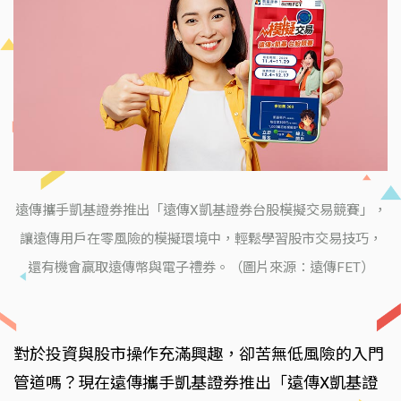
遠傳攜手凱基證券推出「遠傳X凱基證券台股模擬交易競賽」，
讓遠傳用戶在零風險的模擬環境中，輕鬆學習股市交易技巧，
還有機會贏取遠傳幣與電子禮券。（圖片來源：遠傳FET）
對於投資與股市操作充滿興趣，卻苦無低風險的入門
管道嗎？現在遠傳攜手凱基證券推出「遠傳X凱基證