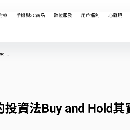
 ...
資法Buy and Hold