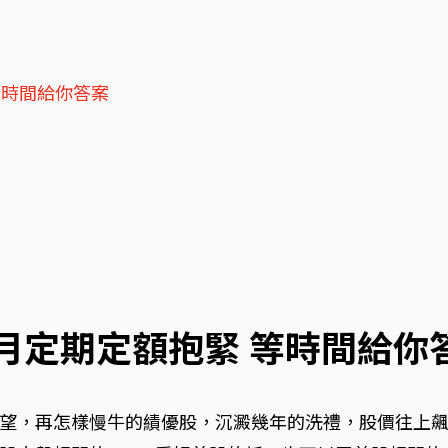
等時間給你答案
個月定期定額抱緊 等時間給你
望，再怎樣慢牛的績優股，沉澱幾年的洗禮，股價往上