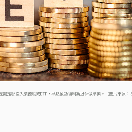
定期定額投入績優股或ETF，早點啟動複利為退休做準備。（圖片來源：iSt