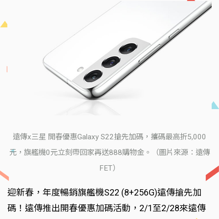
遠傳x三星 開春優惠Galaxy S22搶先加碼，攜碼最高折5,000
元，旗艦機0元立刻帶回家再送888購物金。（圖片來源：遠傳
FET）
迎新春，年度暢銷旗艦機S22 (8+256G)遠傳搶先加
碼！遠傳推出開春優惠加碼活動，2/1至2/28來遠傳