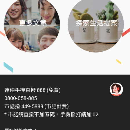
更多文章
探索生活提案
遠傳手機直撥 888 (免費)
0800-058-885
有
問
市話撥 449-5888 (市話計費)
題
* 市話請直撥不加區碼，手機撥打請加 02
找
愛
瑪