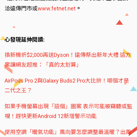
。
洽遠傳門市或
www.fetnet.net
心發現延伸閱讀:
換新機折$2,000再送Dyson！遠傳祭出新年大禮 這方
案讓網友超推：「真的太划算」
AirPods Pro 2與Galaxy Buds2 Pro大比拚！哪個才是
二代之王？
如果手機螢幕出現「這個」圖案 表示可能被竊聽或監
視！趕快更新Android 12新增警示功能
使用空調「暖氣功能」風向要怎麼調整最溫暖？出風