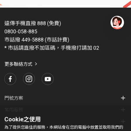
遠傳手機直撥 888 (免費)
0800-058-885
有
問
市話撥 449-5888 (市話計費)
題
* 市話請直撥不加區碼，手機撥打請加 02
找
愛
瑪
更多聯絡方式
門號方案
常用服務
Cookie之使用
關於我們
為了提供您最佳的服務，本網站會在您的電腦中放置並取用我們的