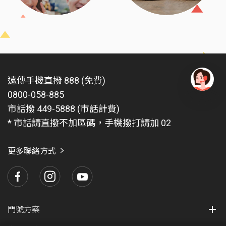
遠傳手機直撥 888 (免費)
0800-058-885
有
問
市話撥 449-5888 (市話計費)
題
* 市話請直撥不加區碼，手機撥打請加 02
找
愛
瑪
更多聯絡方式
門號方案