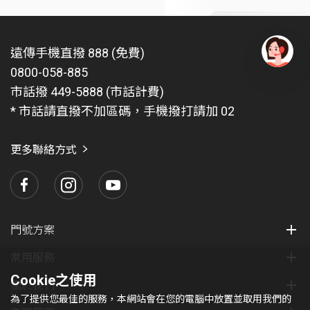
遠傳手機直撥 888 (免費)
0800-058-885
有
問
市話撥 449-5888 (市話計費)
題
* 市話請直撥不加區碼，手機撥打請加 02
找
愛
瑪
更多聯絡方式
門號方案
常用服務
Cookie之使用
關於我們
為了提供您最佳的服務，本網站會在您的電腦中放置並取用我們的