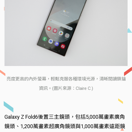
亮度更高的內外螢幕，輕鬆克服各種環境光源，清晰閱讀鎖鑰
資訊。(圖片來源：Claire C.)
Galaxy Z Fold6後置三主鏡頭，包括5,000萬畫素廣角
鏡頭、1,200萬畫素超廣角鏡頭與1,000萬畫素遠距鏡