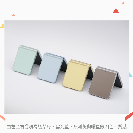
由左至右分別為初芽綠、雲海藍、晨曦黃與曜星銀四色，質感