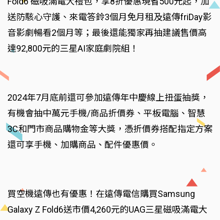
Fold6 磁吸滿電大禮包，享8折優惠現省500元起，加
送防駭心守護、來電答鈴3個月免月租及遠傳friDay影
音影劇暢看2個月等；最後還能獨家再抽建議售價高
達92,800元的三星AI家庭劇院組！
2024年7月底前還可參加遠傳年中慶線上扭蛋抽獎，
有機會抽中萬元手機/商品折價券、平板電腦、智慧
3C和門市商品購物金等大獎，憑折價券搭配指定方案
還可享手機、加購商品、配件優惠價。
買空機遠傳也有優惠！在遠傳電信購買Samsung
Galaxy Z Fold6送市價4,260元的UAG三星磁吸滿電大