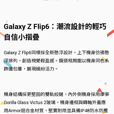
Galaxy Z Flip6：潮流設計的輕巧
自信小摺疊
Galaxy Z Flip6同樣採全新懸浮設計，上下機身彷彿懸
浮排列，創造視覺輕盈感。鏡頭框周圍以機身同色系
飾邊包覆，展現繽紛活力。
機身結構採更堅固的雙軌絞鏈，內外側機身採用康寧
Gorilla Glass Victus 2玻璃，機身邊框與轉軸外蓋應
用Armor鋁合金材質，堅實耐用並具備IP48防水防塵