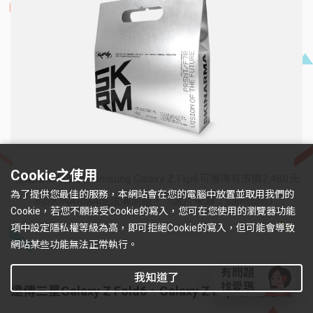
Cookie之使用
在遠傳電信購買Samsung Galaxy Z Flip6可獲得有市價2,480元
為了提供您最佳的服務，本網站會在您的電腦中放置並取用我們的
的SKINARMA酷炫潮流組。（圖片來源：Samsung）
Cookie，若您不願接受Cookie的寫入，您可在您使用的瀏覽器功能
項中設定隱私權等級為高，即可拒絕Cookie的寫入，但可能會導致
網站某些功能無法正常執行。
有問題
我知道了
找愛瑪
遠傳三星Galaxy Z Fold6、Galaxy Z Flip6預購方案