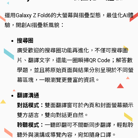
運用Galaxy Z Fold6的大螢幕與摺疊型態，最佳化AI體
驗，開創AI摺疊新風貌：
搜尋圈
廣受歡迎的搜尋圈功能再進化，不僅可搜尋圖
片、翻譯文字，還能一圈瞬掃QR Code；解答數
學題，並且將原始頁面與結果分別呈現於不同螢
幕區塊，一眼瀏覽更豐富的資訊。
翻譯溝通
對話模式：
雙面翻譯窗可於內頁和封面螢幕顯示
雙方語言，雙向對話更自然。
聆聽模式：
一聽即翻可不間斷同步翻譯，輕鬆聆
聽外與演講或導覽內容，宛如隨身口譯。