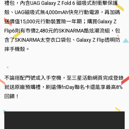
禮包，內含UAG Galaxy Z Fold 6 磁吸式耐衝擊保護
殼、UAG磁吸式無4,000mAh快充行動電源，再加碼
送價值15,000元行動裝置險一年期；購買Galaxy Z
Flip6則有市價2,480元的SKINARMA酷炫潮流組，包
含了SKINARMA太空衣口袋包、Galaxy Z Flip透明防
摔手機殼。
不論搭配門號或入手空機，至三星活動網頁完成登錄
就送原廠預購禮，刷遠傳friDay聯名卡還能享最高8%
回饋！