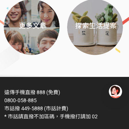
更多文章
探索生活提案
遠傳手機直撥 888 (免費)
0800-058-885
有
問
市話撥 449-5888 (市話計費)
題
* 市話請直撥不加區碼，手機撥打請加 02
找
愛