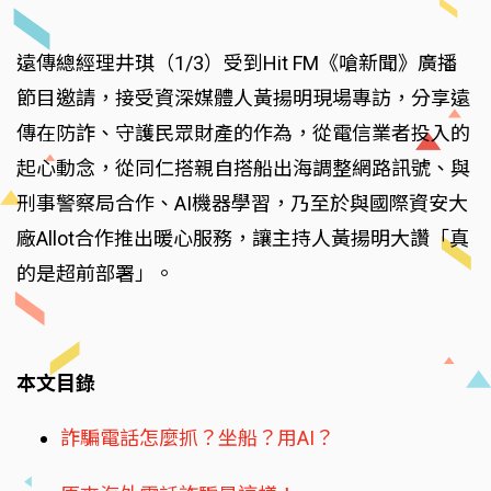
遠傳總經理井琪（1/3）受到Hit FM《嗆新聞》廣播
節目邀請，接受資深媒體人黃揚明現場專訪，分享遠
傳在防詐、守護民眾財產的作為，從電信業者投入的
起心動念，從同仁搭親自搭船出海調整網路訊號、與
刑事警察局合作、AI機器學習，乃至於與國際資安大
廠Allot合作推出暖心服務，讓主持人黃揚明大讚「真
的是超前部署」。
本文目錄
詐騙電話怎麼抓？坐船？用AI？