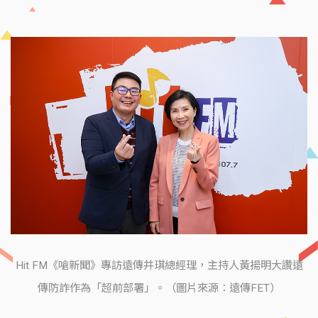
Hit FM《嗆新聞》專訪遠傳井琪總經理，主持人黃揚明大讚遠
傳防詐作為「超前部署」。（圖片來源：遠傳FET）