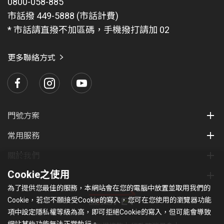
0800-058-885
市話撥 449-5888 (市話計費)
* 市話請直撥不加區碼，手機撥打請加 02
更多聯絡方式
門號方案
常用服務
關於我們
Cookie之使用
集團服務
為了提供您最佳的服務，本網站會在您的電腦中放置並取用我們的
Cookie，若您不願接受Cookie的寫入，您可在您使用的瀏覽器功能
項中設定隱私權等級為高，即可拒絕Cookie的寫入，但可能會導致