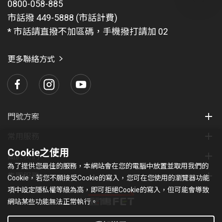
0800-058-885
有
問
市話撥 449-5888 (市話計費)
題
* 市話請直撥不加區碼，手機撥打請加 02
找
愛
瑪
更多聯絡方式
門號方案
常用服務
Cookie之使用
關於我們
為了提供您最佳的服務，本網站會在您的電腦中放置並取用我們的
集團服務
Cookie，若您不願接受Cookie的寫入，您可在您使用的瀏覽器功能
項中設定隱私權等級為高，即可拒絕Cookie的寫入，但可能會導致
網站某些功能無法正常執行。