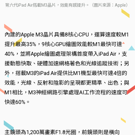
第六代iPad Air搭載M3晶片，效能有感提升。（圖片來源：Apple）
內建的Apple M3晶片具備8核心CPU，運算速度較M1
提升最高35%，9核心GPU繪圖效能較M1最快可達
40%，並將Apple繪圖處理架構首度帶入iPad Air，支
援動態快取、硬體加速網格著色和光線追蹤技術；另
外，搭載M3的iPad Air提供比M1機型最快可達4倍的
效能，光線、反射和陰影的呈現都更精準、出色；與
M1相比，M3神經網路引擎處理AI工作流程的速度可
快達60%。
主鏡頭為1,200萬畫素F1.8光圈，前鏡頭則是橫向