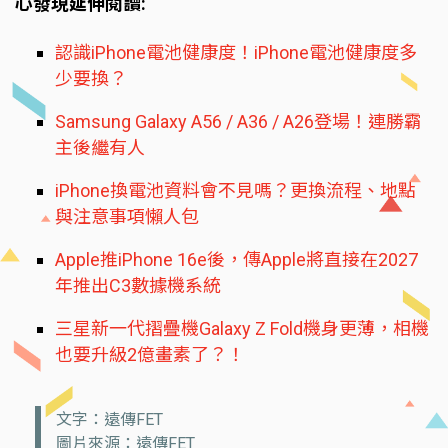
心發現延伸閱讀:
認識iPhone電池健康度！iPhone電池健康度多
少要換？
Samsung Galaxy A56 / A36 / A26登場！連勝霸
主後繼有人
iPhone換電池資料會不見嗎？更換流程、地點
與注意事項懶人包
Apple推iPhone 16e後，傳Apple將直接在2027
年推出C3數據機系統
三星新一代摺疊機Galaxy Z Fold機身更薄，相機
也要升級2億畫素了？！
文字：遠傳FET
圖片來源：遠傳FET