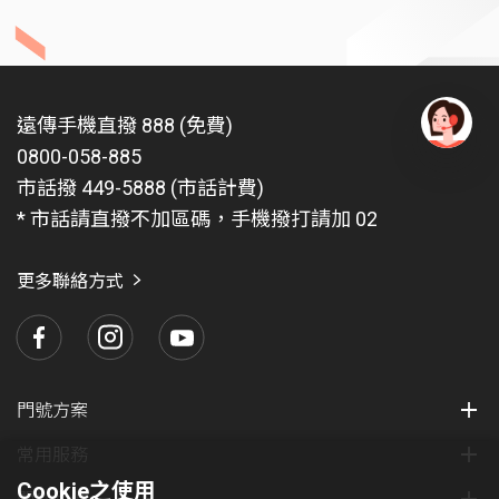
遠傳手機直撥 888 (免費)
0800-058-885
有
問
市話撥 449-5888 (市話計費)
題
* 市話請直撥不加區碼，手機撥打請加 02
找
愛
瑪
更多聯絡方式
門號方案
常用服務
Cookie之使用