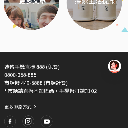
更多文章
探索生活提案
遠傳手機直撥 888 (免費)
0800-058-885
有
問
市話撥 449-5888 (市話計費)
題
* 市話請直撥不加區碼，手機撥打請加 02
找
愛
瑪
更多聯絡方式