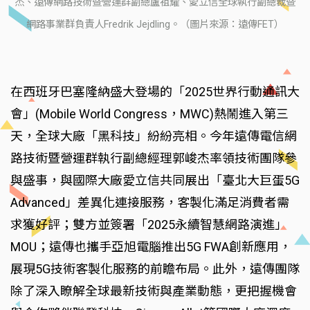
杰、遠傳網路技術暨營運群副總盧祖耀、愛立信全球執行副總裁暨
網路事業群負責人Fredrik Jejdling。（圖片來源：遠傳FET）
在西班牙巴塞隆納盛大登場的「2025世界行動通訊大
會」(Mobile World Congress，MWC)熱鬧進入第三
天，全球大廠「黑科技」紛紛亮相。今年遠傳電信網
路技術暨營運群執行副總經理郭峻杰率領技術團隊參
與盛事，與國際大廠愛立信共同展出「臺北大巨蛋5G
Advanced」差異化連接服務，客製化滿足消費者需
求獲好評；雙方並簽署「2025永續智慧網路演進」
MOU；遠傳也攜手亞旭電腦推出5G FWA創新應用，
展現5G技術客製化服務的前瞻布局。此外，遠傳團隊
除了深入瞭解全球最新技術與產業動態，更把握機會