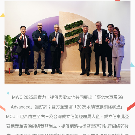
MWC 2025展實力！遠傳與愛立信共同展出「臺北大巨蛋5G
Advanced」獲好評；雙方並簽署「2025永續智慧網路演進」
MOU。照片由左至右三為台灣愛立信總經理周大企、愛立信東北亞
區總裁兼資深副總裁藍尚立、遠傳網路技術暨營運群執行副總郭峻