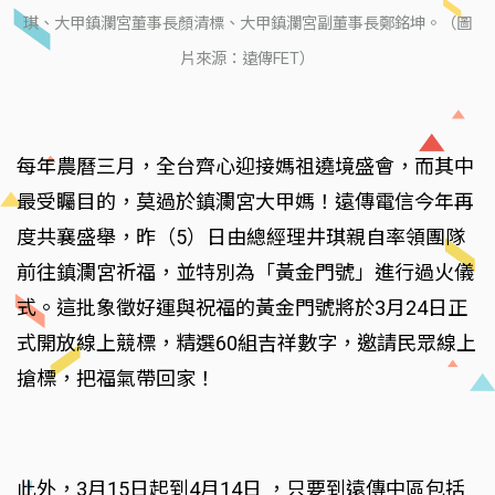
琪、大甲鎮瀾宮董事長顏清標、大甲鎮瀾宮副董事長鄭銘坤。（圖
片來源：遠傳FET）
每年農曆三月，全台齊心迎接媽祖遶境盛會，而其中
最受矚目的，莫過於鎮瀾宮大甲媽！遠傳電信今年再
度共襄盛舉，昨（5）日由總經理井琪親自率領團隊
前往鎮瀾宮祈福，並特別為「黃金門號」進行過火儀
式。這批象徵好運與祝福的黃金門號將於3月24日正
式開放線上競標，精選60組吉祥數字，邀請民眾線上
搶標，把福氣帶回家！
此外，3月15日起到4月14日 ，只要到遠傳中區包括