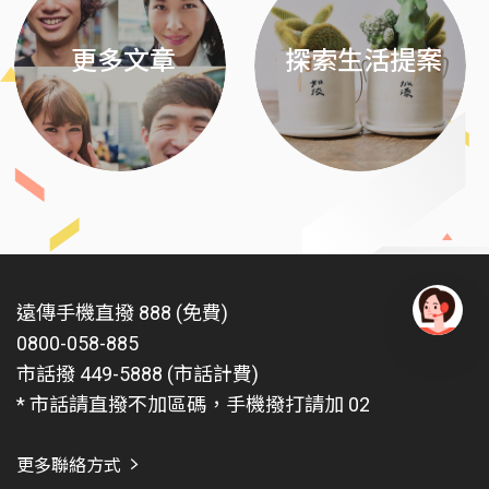
更多文章
探索生活提案
遠傳手機直撥 888 (免費)
0800-058-885
有
問
市話撥 449-5888 (市話計費)
題
* 市話請直撥不加區碼，手機撥打請加 02
找
愛
瑪
更多聯絡方式