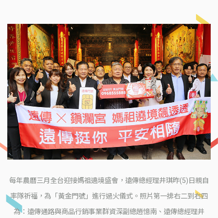
每年農曆三月全台迎接媽祖遶境盛會，遠傳總經理井琪昨(5)日親自
率隊祈福，為「黃金門號」進行過火儀式。照片第一排右二到右四
為：遠傳通路與商品行銷事業群資深副總趙憶南、遠傳總經理井