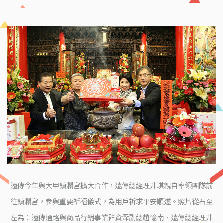
遠傳今年與大甲鎮瀾宮擴大合作，遠傳總經理井琪親自率領團隊前
往鎮瀾宮，參與重要祈福儀式，為用戶祈求平安順遂。照片從右至
左為：遠傳通路與商品行銷事業群資深副總趙憶南、遠傳總經理井