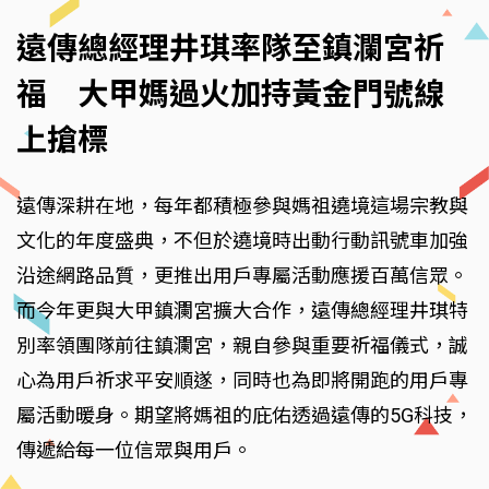
遠傳總經理井琪率隊至鎮瀾宮祈
福 大甲媽過火加持黃金門號線
上搶標
遠傳深耕在地，每年都積極參與媽祖遶境這場宗教與
文化的年度盛典，不但於遶境時出動行動訊號車加強
沿途網路品質，更推出用戶專屬活動應援百萬信眾。
而今年更與大甲鎮瀾宮擴大合作，遠傳總經理井琪特
別率領團隊前往鎮瀾宮，親自參與重要祈福儀式，誠
心為用戶祈求平安順遂，同時也為即將開跑的用戶專
屬活動暖身。期望將媽祖的庇佑透過遠傳的5G科技，
傳遞給每一位信眾與用戶。