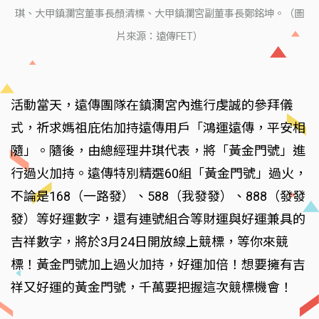
琪、大甲鎮瀾宮董事長顏清標、大甲鎮瀾宮副董事長鄭銘坤。（圖
片來源：遠傳FET）
活動當天，遠傳團隊在鎮瀾宮內進行虔誠的參拜儀
式，祈求媽祖庇佑加持遠傳用戶「鴻運遠傳，平安相
隨」。隨後，由總經理井琪代表，將「黃金門號」進
行過火加持。遠傳特別精選60組「黃金門號」過火，
不論是168（一路發）、588（我發發）、888（發發
發）等好運數字，還有連號組合等財運與好運兼具的
吉祥數字，將於3月24日開放線上競標，等你來競
標！黃金門號加上過火加持，好運加倍！想要擁有吉
祥又好運的黃金門號，千萬要把握這次競標機會！