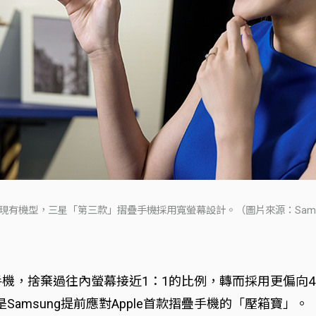
現有機型，三星「第三款」摺疊手機採用寬螢幕設計。（圖片來源：Sams
疊手機，捨棄過往內螢幕接近1：1的比例，轉而採用更偏向
認為是Samsung提前應對Apple首款摺疊手機的「壓箱寶」。