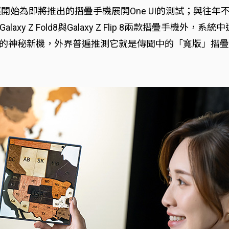
g已經開始為即將推出的摺疊手機展開One UI的測試；與往年不
 Z Fold8與Galaxy Z Flip 8兩款摺疊手機外，系統
系列變種的神秘新機，外界普遍推測它就是傳聞中的「寬版」摺