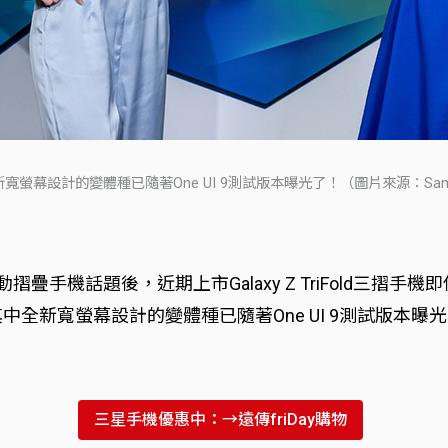
寬螢幕設計的變體種已隨著One UI 9測試版本曝光了！（圖片來源：Sam
ld7成功帶動摺疊手機話題後，近期上市Galaxy Z TriFo
中全新寬螢幕設計的變體種已隨著One UI 9測試版本曝
三星手機優惠中：→遠傳friDay購物