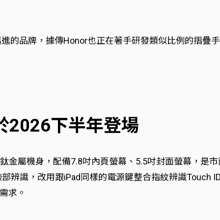
邁進的品牌，據傳Honor也正在著手研發類似比例的摺疊手
於2026下半年登場
用鈦金屬機身，配備7.8吋內頁螢幕、5.5吋封面螢幕，
ID臉部辨識，改用跟iPad同樣的電源鍵整合指紋辨識Touc
需求。