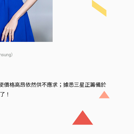
sung）
ld三摺手機即使價格高昂依然供不應求；據悉三星正籌備於
光了！