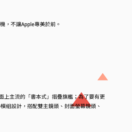
機，不讓Apple專美於前。
是市面上主流的「書本式」摺疊旗艦；為了要有更
h ID模組設計，搭配雙主鏡頭、封面螢幕鏡頭、