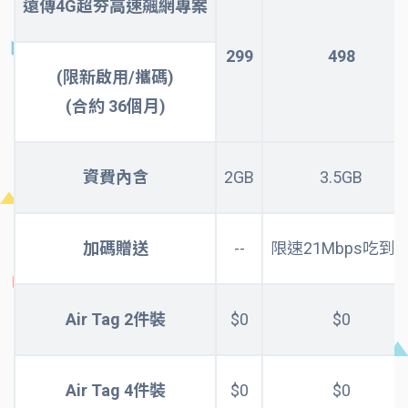
遠傳4G超夯高速飆網專案
299
498
(限新啟用/攜碼)
(合約 36個月)
資費內含
2GB
3.5GB
加碼贈送
--
限速21Mbps吃到
Air Tag 2件裝
$0
$0
Air Tag 4件裝
$0
$0