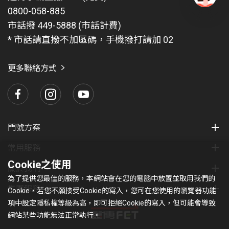
0800-058-885
有
問
市話撥 449-5888 (市話計費)
題
* 市話請直撥不加區碼，手機撥打請加 02
找
愛
瑪
更多聯絡方式
門號方案
常用服務
Cookie之使用
關於我們
為了提供您最佳的服務，本網站會在您的電腦中放置並取用我們的
集團服務
Cookie，若您不願接受Cookie的寫入，您可在您使用的瀏覽器功能
項中設定隱私權等級為高，即可拒絕Cookie的寫入，但可能會導致
網站某些功能無法正常執行。