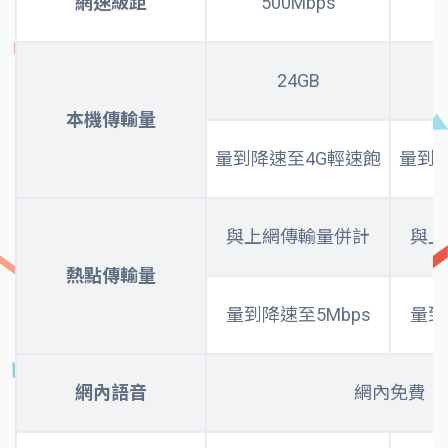
網速級距
500Mbps
24GB
本機傳輸量
量到降速至4G輕速飽
量到
與上網傳輸量併計
與上
熱點傳輸量
量到降速至5Mbps
量到
網內語音
網內免費