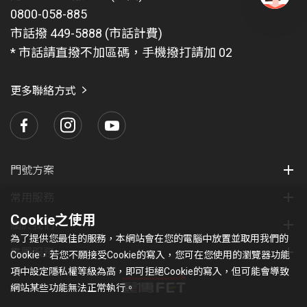
0800-058-885
有
問
市話撥 449-5888 (市話計費)
題
* 市話請直撥不加區碼，手機撥打請加 02
找
愛
瑪
更多聯絡方式
門號方案
常用服務
Cookie之使用
關於我們
為了提供您最佳的服務，本網站會在您的電腦中放置並取用我們的
集團服務
Cookie，若您不願接受Cookie的寫入，您可在您使用的瀏覽器功能
項中設定隱私權等級為高，即可拒絕Cookie的寫入，但可能會導致
網站某些功能無法正常執行。