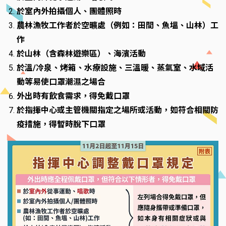
於室內外拍攝個人、團體照時
農林漁牧工作者於空曠處（例如：田間、魚塭、山林）工
作
於山林（含森林遊樂區）、海濱活動
於溫/冷泉、烤箱、水療設施、三溫暖、蒸氣室、水域活
動等易使口罩潮濕之場合
外出時有飲食需求，得免戴口罩
於指揮中心或主管機關指定之場所或活動，如符合相關防
疫措施，得暫時脫下口罩