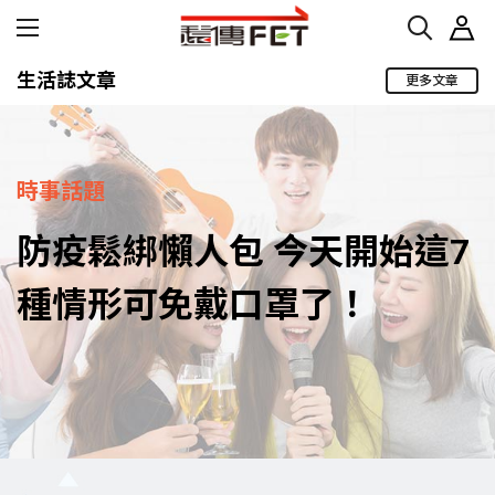
生活誌文章
更多文章
時事話題
防疫鬆綁懶人包 今天開始這7
種情形可免戴口罩了！