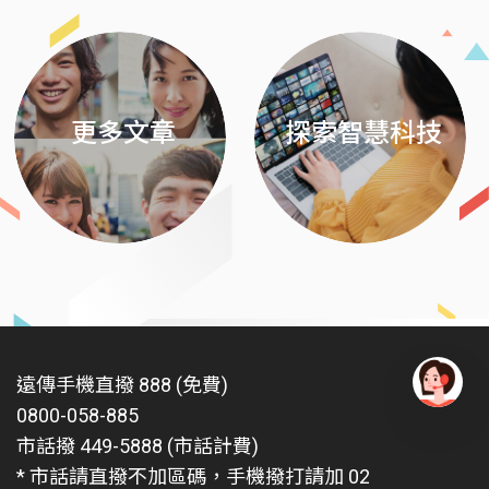
更多文章
探索智慧科技
遠傳手機直撥 888 (免費)
0800-058-885
有
問
市話撥 449-5888 (市話計費)
題
* 市話請直撥不加區碼，手機撥打請加 02
找