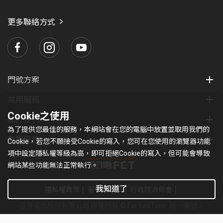
愛
瑪
更多聯絡方式
門號方案
常用服務
Cookie之使用
關於我們
為了提供您最佳的服務，本網站會在您的電腦中放置並取用我們的
集團服務
Cookie，若您不願接受Cookie的寫入，您可在您使用的瀏覽器功能
項中設定隱私權等級為高，即可拒絕Cookie的寫入，但可能會導致
網站某些功能無法正常執行。
我知道了
隱私權政策
著作權條款
行政院消保會
遠傳電信股份有限公司 版權所有 © Far EasTone
.統一編號：
97179430