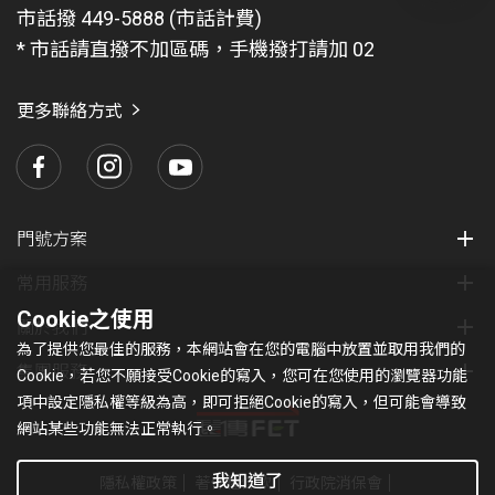
問
市話撥 449-5888 (市話計費)
題
* 市話請直撥不加區碼，手機撥打請加 02
找
愛
瑪
更多聯絡方式
門號方案
常用服務
Cookie之使用
關於我們
為了提供您最佳的服務，本網站會在您的電腦中放置並取用我們的
集團服務
Cookie，若您不願接受Cookie的寫入，您可在您使用的瀏覽器功能
項中設定隱私權等級為高，即可拒絕Cookie的寫入，但可能會導致
網站某些功能無法正常執行。
我知道了
隱私權政策
著作權條款
行政院消保會