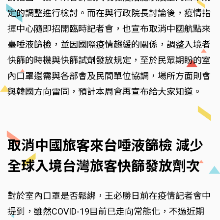
定的調整進行檢討。而在與行政院長討論後，疫情指
揮中心隨即招開臨時記者會，也宣布取消中國航點來
臺唾液篩檢，並因國際疫情趨緩的關係，調整入境者
快篩的時機與快篩試劑發放規定，至於民眾期盼的室
內口罩還需與各部會及民間單位協調，場所方面則會
與韓國方向雷同，預計本周會再宣布給大家知道。
取消中國旅客來台唾液篩檢 減少
全球入境台灣旅客快篩發放劑次
對於室內口罩是否鬆綁，王必勝日前在疫情記者會中
提到，雖然COVID-19目前已走向常態化，不過近期