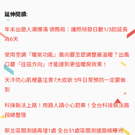
延伸閱讀:
年末出遊人潮爆滿 領務局：護照核發日數1/3起延長
為6天
使用空調「暖氣功能」風向要怎麼調整最溫暖？出風
口要「往這方向」才能達到更佳暖房效果！
天冷防心肌梗塞注意7大症狀 5件日常預防一定要做
到
科技執法上路！用路人請小心罰單！全台科技執法路
段總整理
新北區間測速再增1處 全台51處區間測速路線曝光