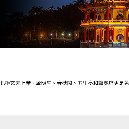
北極玄天上帝、啟明堂、春秋閣、五里亭和龍虎塔更是