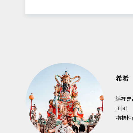
希希
這裡是高
🇹🇼
指標性