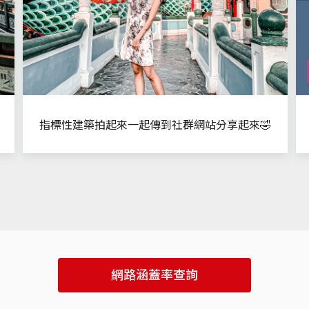
帝
這附近遠傳5G網速超快!!
指標性建築拍起來一起傳到社群網站分享起來🤣
遠傳網
網路涵蓋率查詢