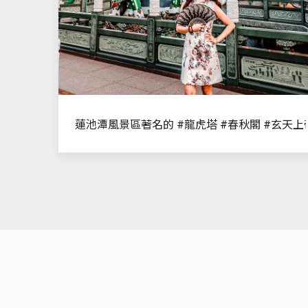
蓮池潭風景區
著名的 #龍虎塔 #春秋閣 #玄天上