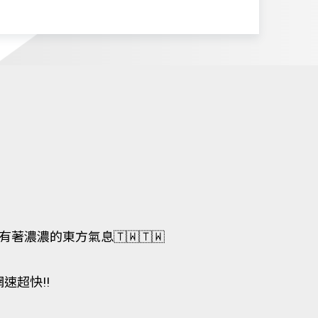
著濃濃的東方氣息🇹🇼🇹🇼
速超快!!