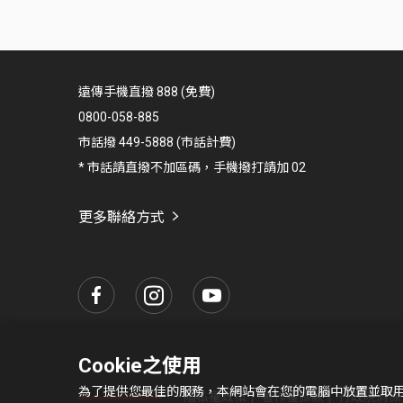
遠傳手機直撥 888 (免費)
0800-058-885
市話撥 449-5888 (市話計費)
* 市話請直撥不加區碼，手機撥打請加 02
更多聯絡方式
Cookie之使用
為了提供您最佳的服務，本網站會在您的電腦中放置並取用我們
隱私權政策
著作權條款
行政院消保