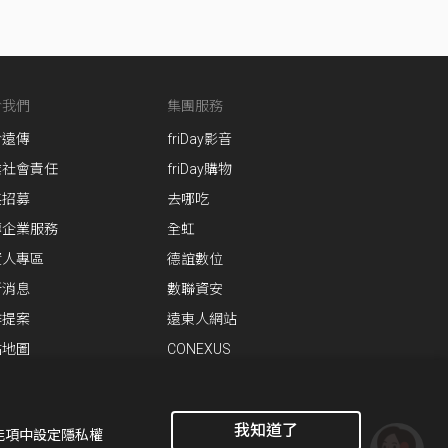
於我們
集團服務
於遠傳
friDay影音
業社會責任
friDay購物
英招募
去哪吃
傳企業服務
全虹
資人專區
德誼數位
新消息
數聯資安
作提案
遠東人網站
站地圖
CONEXUS
我知道了
功能項中設定隱私權