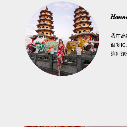
𝐻𝒶𝓃
我在高
很多I
這裡遠