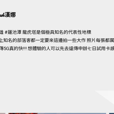
𝓃𝒶𝒽漢娜
雄 #蓮池潭 龍虎塔是個極具知名的代表性地標
G上知名的部落客都一定要來這邊拍一些大作 照片每張都
傳5G真的快!!! 想體驗的人可以先去遠傳申辦七日試用卡