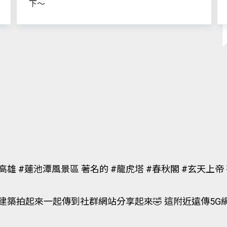
下～
雄 #蓮池潭風景區 著名的 #龍虎塔 #春秋閣 #玄天上帝 有
建築拍起來一起傳到社群網站分享起來🤣 這附近遠傳5G網