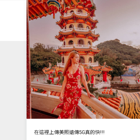
在這裡上傳美照
遠傳5G真的快!!!