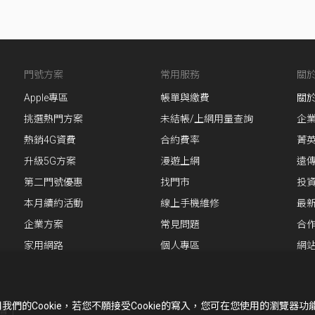
門號方案
常用服務
關
Apple專區
帳單與繳費
關
挑選熱門方案
未結帳/上網用量查詢
企
熱銷4G資費
合約費率
菁
升級5G方案
漫遊上網
遠
第二門號優惠
找門市
投
本月續約活動
線上手機維修
最
企業方案
常見問題
合
家用網路
個人專區
網
的Cookie，若您不願接受Cookie的寫入，您可在您使用的瀏覽器
會