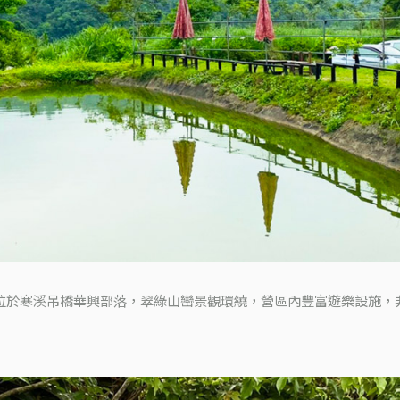
位於寒溪吊橋華興部落，翠綠山巒景觀環繞，營區內豐富遊樂設施，