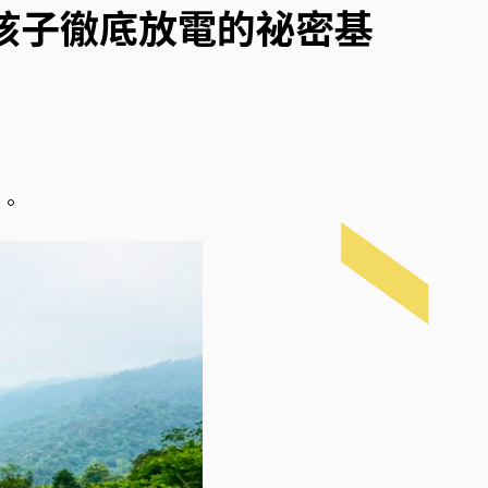
孩子徹底放電的祕密基
區。