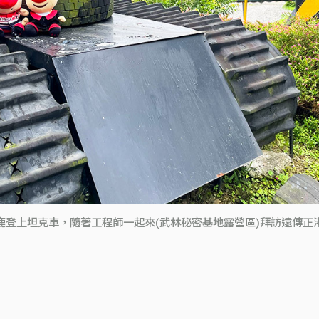
鹿登上坦克車，隨著工程師一起來(武林秘密基地露營區)拜訪遠傳正