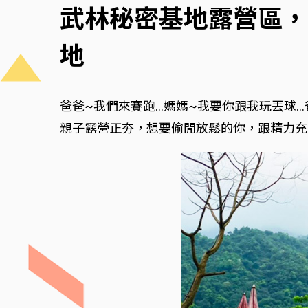
武林秘密基地露營區，
地
爸爸~我們來賽跑…媽媽~我要你跟我玩丟球…
親子露營正夯，想要偷閒放鬆的你，跟精力充