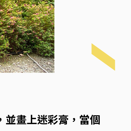
，並畫上迷彩膏，當個