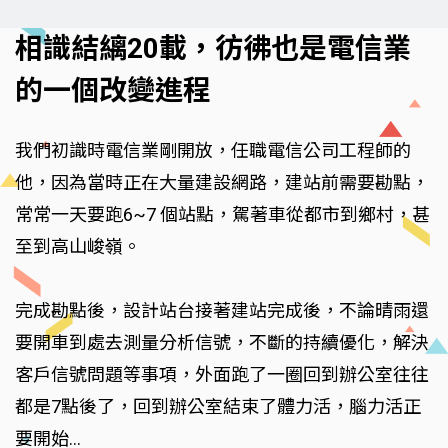
相識結縭20載，彷彿也是電信業
的一個改變進程
我們初識時電信業剛開放，任職電信公司工程師的
他，因為當時正在大量建設網路，建站前需要勘點，
常常一天要跑6~7 個站點，駕著車從都市到鄉村，甚
至到高山峻嶺。
完成勘點後，設計站台接著建站完成後，不論晴雨還
要開車到處去測量分析信號，不斷的持續優化，解決
客戶信號問題等事項，外面跑了一圈回到辦公室往往
都是7點後了，回到辦公室結束了體力活，腦力活正
要開始…