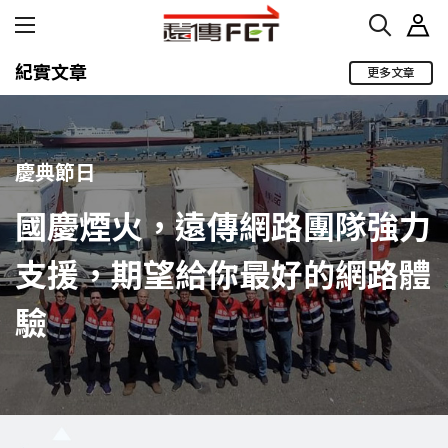
紀實文章
更多文章
慶典節日
國慶煙火，遠傳網路團隊強力
支援，期望給你最好的網路體
驗