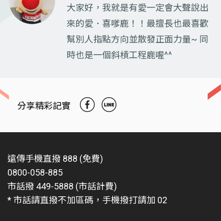
大家好，我就是有愛一定會大聲說出
來的愛．喜嗲鹿！！最擅長也最喜歡
幫別人指點方向並散發正面力量~ 同
時也是一個斜槓工程鹿喔^^
分享精彩記實
遠傳手機直撥 888 (免費)
0800-058-885
市話撥 449-5888 (市話計費)
* 市話請直撥不加區碼，手機撥打請加 02