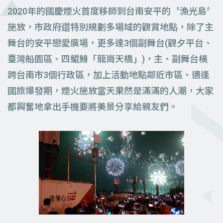
2020年的國慶煙火首度移師到台南安平的〝漁光島〞
施放，市政府還特別規劃多場域的觀賞地點，除了主
舞台的安平戀愛廣場，更多達3個副舞台(觀夕平台、
臺灣船園區、四鯤鯓「龍崗天橋」)，主、副舞台橫
跨台南市3個行政區，加上活動地點鄰近市區、適逢
國旅爆發期，煙火施放當天果然是滿滿的人潮，大家
都興奮地拿出手機要將美景分享給親友們。