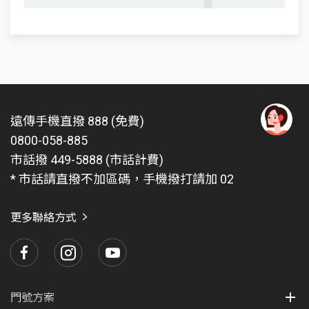
信箱、加值語音/特碼服務及其他免費電話。網外
語音免費分鐘數不含市話。所選用之資費內含免
費語音通話優惠者，若撥打通話對象於當月帳單
週期超過300個不同門號，即視為不當商業使
用，超過前述限額後本公司得立即終止語音優
惠，改依牌價計收，至下一帳單週期始可恢復優
惠。每月免費語音/上網傳輸量額度限當月使用完
遠傳手機直撥 888 (免費)
畢，若有未使用完之額度無法遞延至次月亦不退
0800-058-885
有
現。
問
市話撥 449-5888 (市話計費)
每月三(多)方通話功能累計以600分鐘為上限，超
題
* 市話請直撥不加區碼，手機撥打請加 02
出上限者，遠傳有權取消三(多)方通話功能。
找
愛
遠傳電信門號僅供正常合法通信之用，不得將門
瑪
號從事於任何違法、不當商業行為或利用各項優
更多聯絡方式
惠從事任何不合常理之使用或其他權利濫用行為
或大量傳輸行為，包括但不限於轉接話務、長時
間占用語音、長時間持續連結上網、作為伺服器
設備或主機電腦應用、連續性網路攝影或廣播、
自動資料傳遞或設備與設備間自動連結、大量訊
門號方案