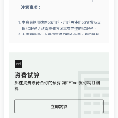
注意事項：
本資費適用遠傳5G用戶，用戶需使用5G資費及支
援5G服務之終端設備方可享有完整的5G服務。
本資費所提供上網優惠僅限國內使用，且限抵扣
於APN為Internet之上網傳輸量。國內數據傳輸
量以「KB」累計，不足1KB以1KB計算。
(1MB=1024KB，1GB=1024MB)。若於國外使用
將另依當地國際漫遊收費標準計費。傳輸量使用
完畢，將依所選資費內容予以限速，用戶可按其
需求加購上網計量包。
資費試算
加購上網計量包實際生效時點以系統開通時間為
那種資費最符合你的預算 讓FETnet幫你精打細
準，系統開通時將以簡訊通知；加購成功後將無
算
法更改加購類型，亦無法辦理異動與取消。
申租、退租當期月租費以及提供之國內行動上網
量、語音分鐘數、簡訊則數，均依門號計費週期
立即試算
按實際天數比例計算。
免費語音分鐘數不含國際電話、國際漫遊、語音