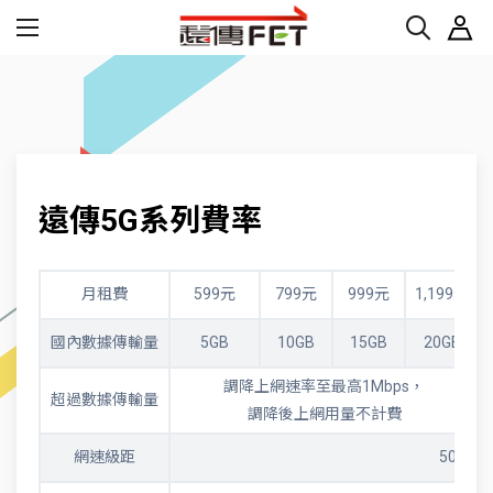
遠傳5G系列費率
月租費
599元
799元
999元
1,199元
國內數據傳輸量
5GB
10GB
15GB
20GB
調降上網速率至最高1Mbps，
超過數據傳輸量
調降後上網用量不計費
網速級距
500Mb