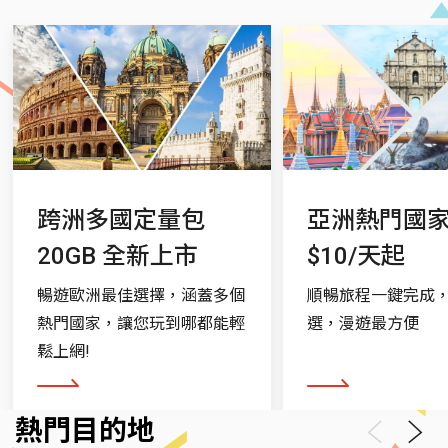
跨洲多國定量包
亞洲熱門國
20GB 全新上市
$10/天起
暢遊歐洲最佳選擇，涵蓋多個
順暢旅程一鍵完成
熱門國家，讓您玩到哪都能輕
選，漫遊最方便
鬆上網!
看更多
看更多
熱門目的地
Previous
Next