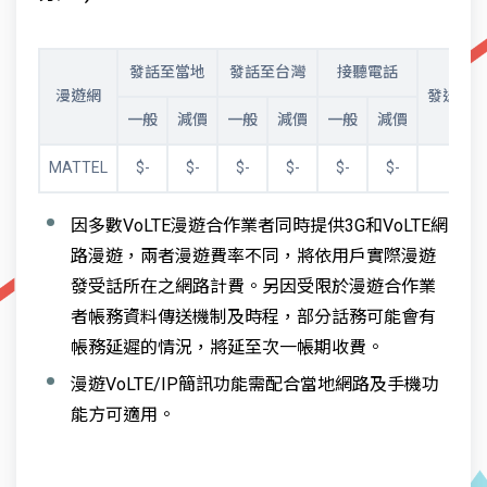
發話至當地
發話至台灣
接聽電話
漫遊網
發送IP
一般
減價
一般
減價
一般
減價
MATTEL
$-
$-
$-
$-
$-
$-
$-
因多數VoLTE漫遊合作業者同時提供3G和VoLTE網
路漫遊，兩者漫遊費率不同，將依用戶實際漫遊
發受話所在之網路計費。另因受限於漫遊合作業
者帳務資料傳送機制及時程，部分話務可能會有
帳務延遲的情況，將延至次一帳期收費。
漫遊VoLTE/IP簡訊功能需配合當地網路及手機功
能方可適用。