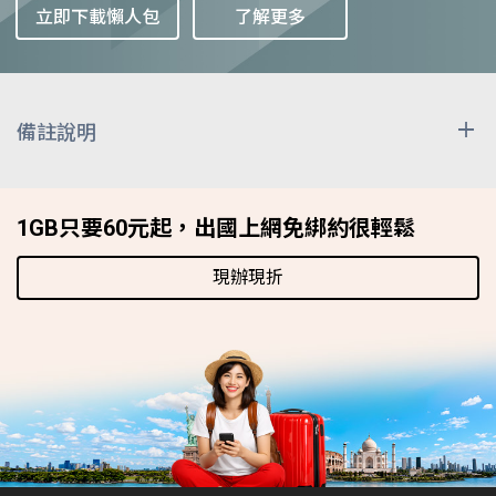
立即下載懶人包
了解更多
備註說明
上述漫遊費用除非特別註明計價單位，其餘皆已換算為
「每分鐘 / 新台幣元」表示，因匯率時有變動，收費時
1GB只要60元起，出國上網免綁約很輕鬆
按雙方網路經營者實際交易日之匯率換算計收，上述費
用僅供參考。漫遊區域與資費表之減價時段為漫遊當地
現辦現折
之時間，而非台灣時間。
發送國際漫遊簡訊時，除原本國外漫遊業者簡訊費用
外，尚需負擔由本公司轉發至收訊端之簡訊處理費，顯
示於計次加值服務項目，依收訊端不同可分為: 網內簡訊
NT$2.6127元、網外簡訊NT$2.6127元、國際簡訊NT$ 5
元。
使用影像電話需視漫遊業者網路系統支援程度而決定。