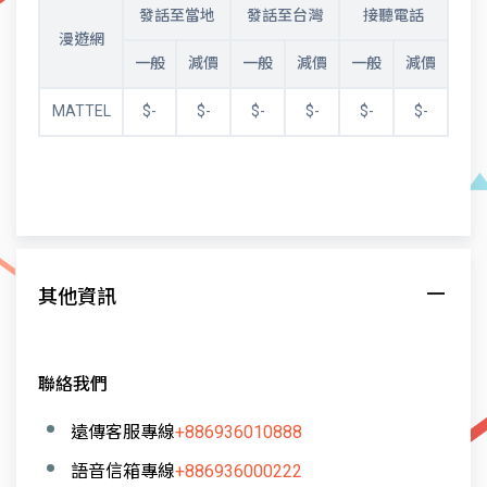
發話至當地
發話至台灣
接聽電話
漫遊網
一般
減價
一般
減價
一般
減價
MATTEL
$-
$-
$-
$-
$-
$-
其他資訊
聯絡我們
遠傳客服專線
+886936010888
語音信箱專線
+886936000222