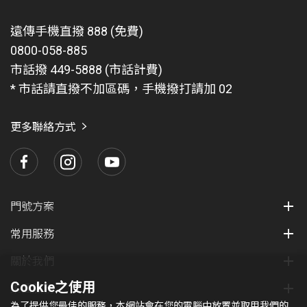
欲使用 VoLTE 漫遊服務，必須具備
遠傳手機直撥 888 (免費)
申請國際漫遊數據方案(開啟數據漫遊功能)
0800-058-885
註冊於遠傳已提供VoLTE 漫遊服務之合作業者的網
市話撥 449-5888 (市話計費)
路。可前往
國際漫遊官網
，輸入欲前往之國家查詢是
* 市話請直撥不加區碼，手機撥打請加 02
否已開通VoLTE 漫遊服務
使用的手機須有支援VoLTE 漫遊功能
更多聯絡方式
國外撥打 VoLTE漫遊語音，手機直撥 【 + 】+ 【國碼 】
+【受話號碼 】 即可 。
因多數VoLTE漫遊合作業者同時提供3G和VoLTE網路漫
遊，兩者漫遊費率不同，將依用戶實際漫遊發受話所在
之網路計費。另因受限於漫遊合作業者帳務資料傳送機
門號方案
制及時程，部分話務可能會有帳務延遲的情況，將延至
常用服務
次一帳期收費。
關於我們
本公司依國外業者傳送之通信資料，透過簡訊提供上網
用量及費用等相關通知，僅供參考，傳送過程可能因國
Cookie之使用
集團服務
外業者系統狀況、客戶終端無簡訊收送功能或關機等因
為了提供您最佳的服務，本網站會在您的電腦中放置並取用我們的