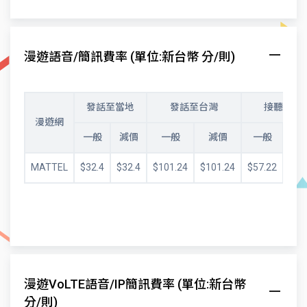
漫遊語音/簡訊費率 (單位:新台幣 分/則)
發話至當地
發話至台灣
接聽電話
漫遊網
一般
減價
一般
減價
一般
減
MATTEL
$32.4
$32.4
$101.24
$101.24
$57.22
$53
漫遊VoLTE語音/IP簡訊費率 (單位:新台幣
分/則)