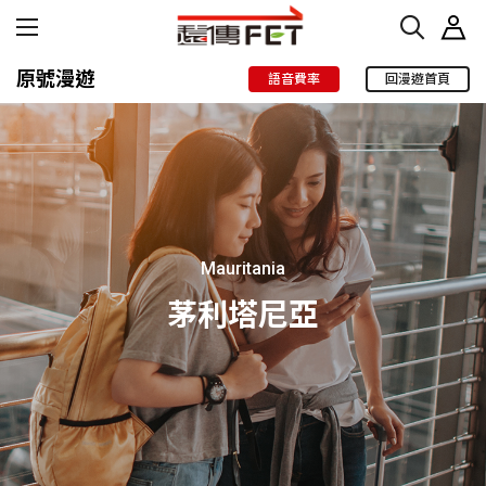
原號漫遊
語音費率
回漫遊首頁
Mauritania
茅利塔尼亞