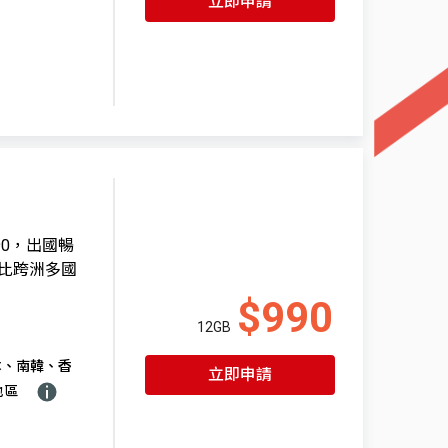
立即申請
90，出國暢
比跨洲多國
$990
12GB
本、南韓、香
立即申請
地區