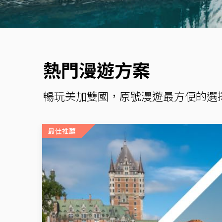
熱門漫遊方案
暢玩美加雙國，原號漫遊最方便的選
最佳推薦