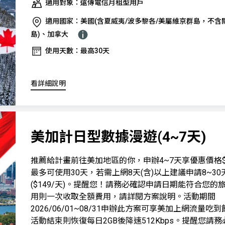
適用對象：遠傳電信月租型用戶
適用國家：美國(含夏威夷/波多黎各/美屬維京群島，不含
島)、加拿大
使用天數：最高30天
看詳細說明
美加計日型數據漫遊(4~7天)
推薦給計畫前往美加地區的你，申辦4~7天享優惠價格$1
最多可使用30天，若需上網8天(含)以上建議申請8~30
($149/天)。提醒您！請務必確認申請日期能符合您的
用則一次收取全額費用，請詳閱方案說明。活動期間
2026/06/01~08/31申辦此方案可享美加上網流量吃
活動結束則恢復每日2GB後降速512Kbps。提醒您請