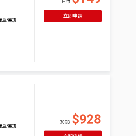
日付
立即申請
關島/塞班
$928
30GB
關島/塞班