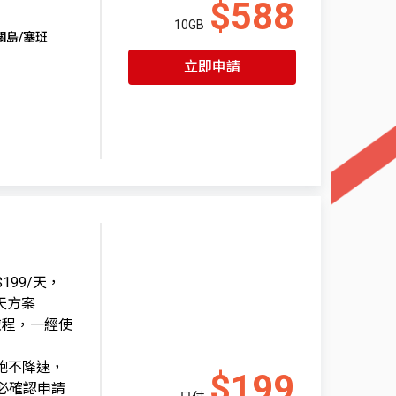
$588
10GB
關島/塞班
立即申請
99/天，
天方案
旅程，一經使
到飽不降速，
$199
務必確認申請