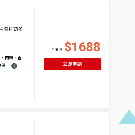
程中會拜訪多
$1688
20GB
本、南韓、香
立即申請
地區