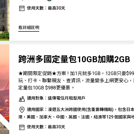
使用天數：最高30天
看詳細說明
跨洲多國定量包10GB加購2GB
★期間限定促銷★方案 ! 加1元就多1GB，12GB只要$9
玩、打卡、聯繫親友、查資訊，流量變多上網更安心，
定量包10GB $988更優惠。
適用對象：遠傳電信月租型用戶
適用國家：漫遊五大洲跨國使用(含重要轉機點)，包含日
港，美國、加拿大、中國、英國、法國，紐澳等129 個國家與
使用天數：最高30天