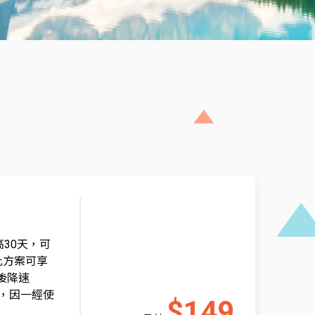
30天，可
辦此方案可享
後降速
程，因一經使
$149