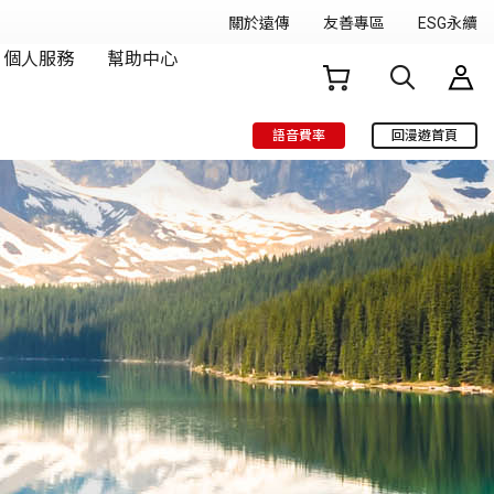
語音費率
回漫遊首頁