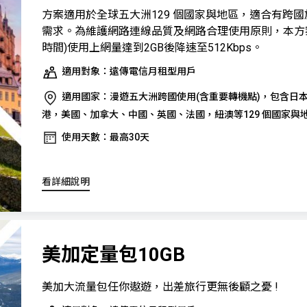
方案適用於全球五大洲129 個國家與地區，適合有跨
需求。為維護網路連線品質及網路合理使用原則，本方
時間)使用上網量達到2GB後降速至512Kbps。
適用對象：遠傳電信月租型用戶
適用國家：漫遊五大洲跨國使用(含重要轉機點)，包含日
港，美國、加拿大、中國、英國、法國，紐澳等129 個國家與
使用天數：最高30天
看詳細說明
美加定量包10GB
美加大流量包任你遨遊，出差旅行更無後顧之憂 !