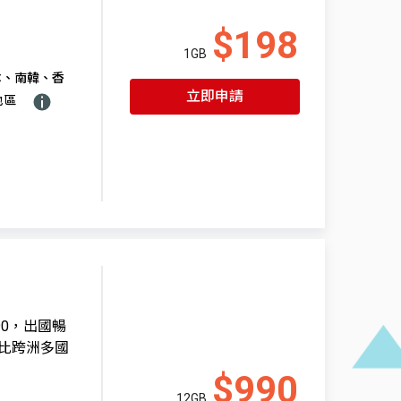
$198
1GB
本、南韓、香
立即申請
地區
90，出國暢
比跨洲多國
$990
12GB