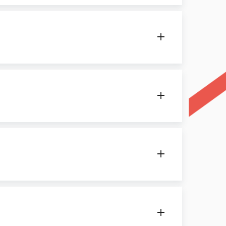
聽電話
發送簡訊
減價
$35
$7
話
發送IP簡訊
減價
$-
$-
費率
話所在之網路計費。另因受限於漫遊合作業者帳務
率
接聽電話
一般
減價