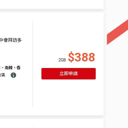
程中會拜訪多
$388
2GB
本、南韓、香
立即申請
地區