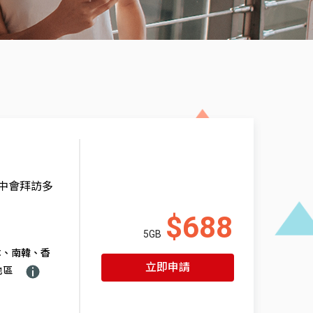
程中會拜訪多
$688
5GB
本、南韓、香
立即申請
地區