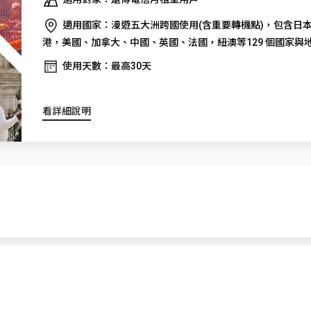
適用國家：漫遊五大洲跨國使用(含重要轉機點)，包含日
港，美國、加拿大、中國、英國、法國，紐澳等129 個國家與
使用天數：最高30天
看詳細說明
系統頻率
GSM900/1800/3G/4G(B13-700/B4-2300)