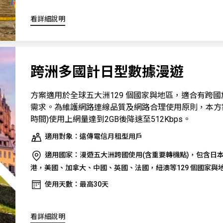
看詳細說明
跨洲多國計日型數據漫遊
方案適用於全球五大洲129 個國家與地區，適合有跨
需求。為維護網路連線品質及網路合理使用原則，本方
時間)使用上網量達到2GB後降速至512Kbps。
適用對象：遠傳電信月租型用戶
適用國家：漫遊五大洲跨國使用(含重要轉機點)，包含日
港，美國、加拿大、中國、英國、法國，紐澳等129 個國家與
使用天數：最高30天
看詳細說明