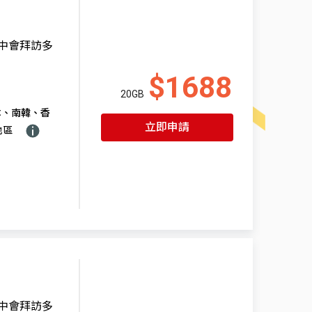
程中會拜訪多
$1688
20GB
本、南韓、香
立即申請
地區
程中會拜訪多