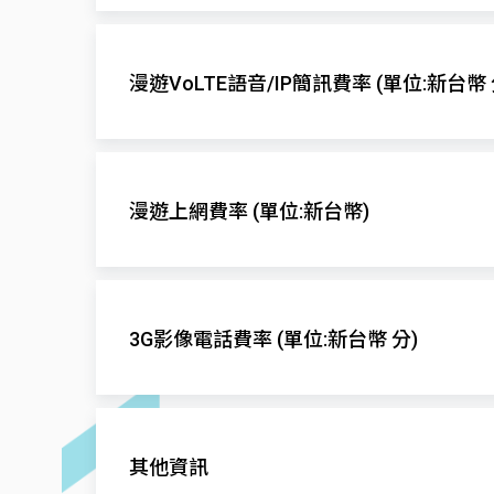
發話至當地
漫遊網
一般
漫遊VoLTE語音/IP簡訊費率 (單位:新台幣 
Digicel
$18
發話至當地
漫遊網
一般
漫遊上網費率 (單位:新台幣)
Digicel
$-
漫遊網
因多數VoLTE漫遊合作業者同時提供3G
Digicel
3G影像電話費率 (單位:新台幣 分)
資料傳送機制及時程，部分話務可能會有
漫遊VoLTE/IP簡訊功能需配合當地網路
發
漫遊網
一般
其他資訊