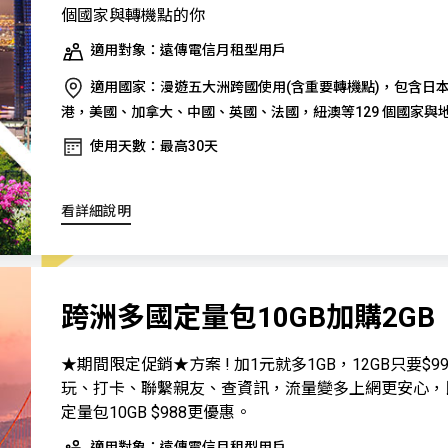
個國家與轉機點的你
適用對象：遠傳電信月租型用戶
適用國家：漫遊五大洲跨國使用(含重要轉機點)，包含日
港，美國、加拿大、中國、英國、法國，紐澳等129 個國家與
使用天數：最高30天
看詳細說明
跨洲多國定量包10GB加購2GB
★期間限定促銷★方案 ! 加1元就多1GB，12GB只要$9
玩、打卡、聯繫親友、查資訊，流量變多上網更安心，
定量包10GB $988更優惠。
適用對象：遠傳電信月租型用戶