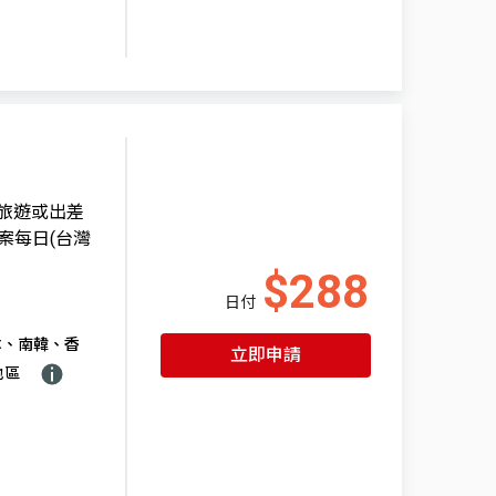
國旅遊或出差
案每日(台灣
$288
日付
本、南韓、香
立即申請
地區