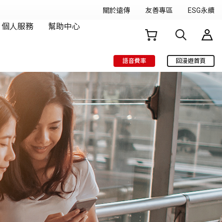
語音費率
回漫遊首頁