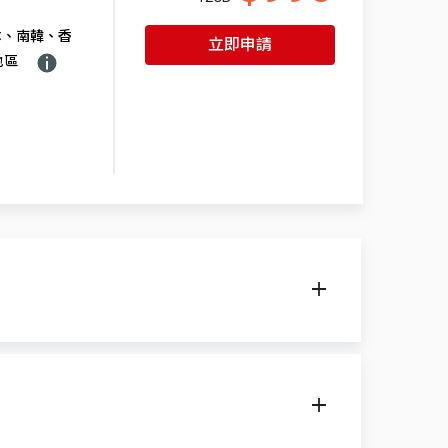
本、南韓、香
立即申請
地區
網路碼
338 050