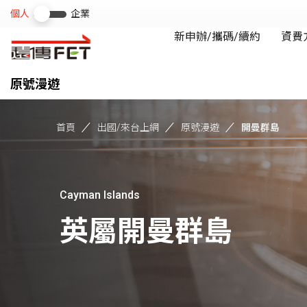
原號漫遊
首頁
出國/來台上網
原號漫遊
開曼群島
Cayman Islands
英屬開曼群島