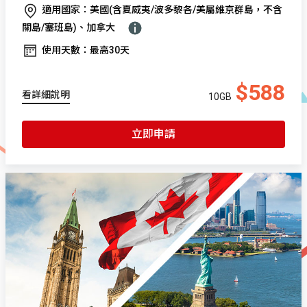
適用國家：美國(含夏威夷/波多黎各/美屬維京群島，不含
關島/塞班島)、加拿大
使用天數：最高30天
$588
看詳細說明
10GB
立即申請