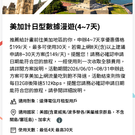
美加計日型數據漫遊(4~7天)
推薦給計畫前往美加地區的你，申辦4~7天享優惠價格
$199/天，最多可使用30天，若需上網8天(含)以上建議
申請8~30天方案($149/天)。提醒您！請務必確認申請
日期能符合您的旅程，一經使用則一次收取全額費用，
請詳閱方案說明。活動期間2026/06/01~08/31申辦此
方案可享美加上網流量吃到飽不降速，活動結束則恢復
每日2GB後降速512Kbps。提醒您請務必確認申請日期
能符合您的旅程，請參閱詳細說明。
適用對象：遠傳電信月租型用戶
適用國家：美國(含夏威夷/波多黎各/美屬維京群島，不含
關島/塞班島)、加拿大
使用天數：最低4天 最高30天