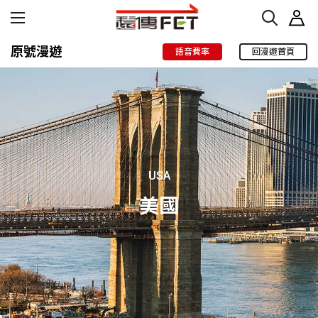
原號漫遊
語音費率
回漫遊首頁
USA
美國