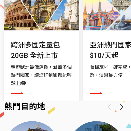
實用情報
國碼：1
緊急電話：112
電壓：120 伏特
跨洲多國定量包
亞洲熱門國
國際冠碼：+/011
20GB 全新上市
$10/天起
時差：-12~-17
暢遊歐洲最佳選擇，涵蓋多個
順暢旅程一鍵完成
熱門國家，讓您玩到哪都能輕
選，漫遊最方便
注意事項
鬆上網!
T-Mobile: 3G網路自2022/7/1起關閉，
看更多
看更多
2G(GSM1900)網路自2024/4/2陸續關閉，2G網路
熱門目的地
發受話費用響鈴開始即計算。
Previous
Next