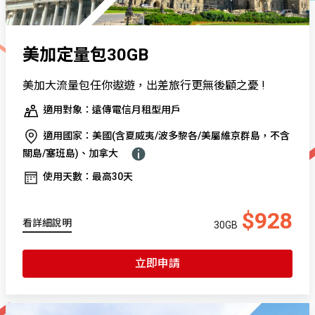
美加定量包30GB
美加大流量包任你遨遊，出差旅行更無後顧之憂 !
適用對象：遠傳電信月租型用戶
適用國家：美國(含夏威夷/波多黎各/美屬維京群島，不含
關島/塞班島)、加拿大
使用天數：最高30天
$928
看詳細說明
30GB
立即申請