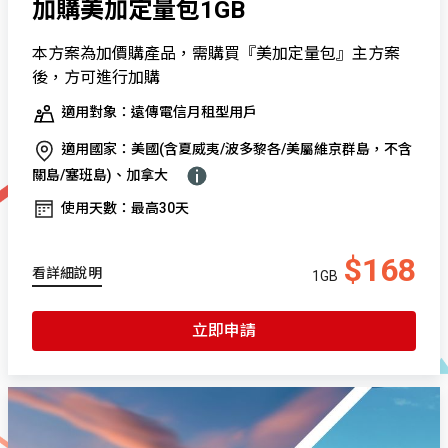
加購美加定量包1GB
本方案為加價購產品，需購買『美加定量包』主方案
後，方可進行加購
適用對象：遠傳電信月租型用戶
適用國家：美國(含夏威夷/波多黎各/美屬維京群島，不含
關島/塞班島)、加拿大
使用天數：最高30天
$168
看詳細說明
1GB
立即申請