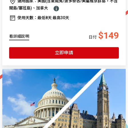
適用國家：美國(含夏威夷/波多黎各/美屬維京群島，不含
關島/塞班島)、加拿大
使用天數：最低8天 最高30天
$149
看詳細說明
日付
立即申請