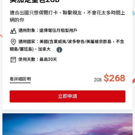
適合出國只想偶爾打卡、聯繫親友，不會花太多時間上
網的你
適用對象：遠傳電信月租型用戶
適用國家：美國(含夏威夷/波多黎各/美屬維京群島，不含
關島/塞班島)、加拿大
使用天數：最高30天
$268
看詳細說明
2GB
立即申請