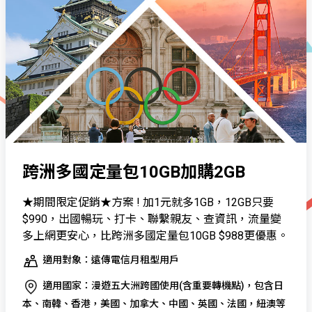
跨洲多國定量包10GB加購2GB
★期間限定促銷★方案 ! 加1元就多1GB，12GB只要
$990，出國暢玩、打卡、聯繫親友、查資訊，流量變
多上網更安心，比跨洲多國定量包10GB $988更優惠。
適用對象：遠傳電信月租型用戶
適用國家：漫遊五大洲跨國使用(含重要轉機點)，包含日
本、南韓、香港，美國、加拿大、中國、英國、法國，紐澳等