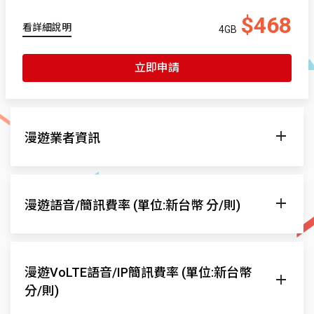
$468
看詳細說明
4GB
立即申請
漫遊業者資訊
漫遊網
漫遊語音/簡訊費率 (單位:新台幣 分/則)
AT&T
4G(B2-1900/B4-2100/
T-Mobile USA
4G(B2-1900/B4-2100/B12-700/B71-600)/VoLT
發話至當地
發話至台灣
接聽
漫遊網
漫遊VoLTE語音/IP簡訊費率 (單位:新台幣
Verizon
4G(B4-1700/B13-700)/VoLTE/5G(n
一般
減價
一般
減價
一般
分/則)
AT&T
$-
$-
$-
$-
$-