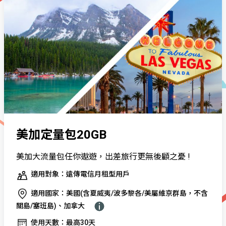
美加定量包20GB
美加大流量包任你遨遊，出差旅行更無後顧之憂 !
適用對象：遠傳電信月租型用戶
適用國家：美國(含夏威夷/波多黎各/美屬維京群島，不含
關島/塞班島)、加拿大
使用天數：最高30天