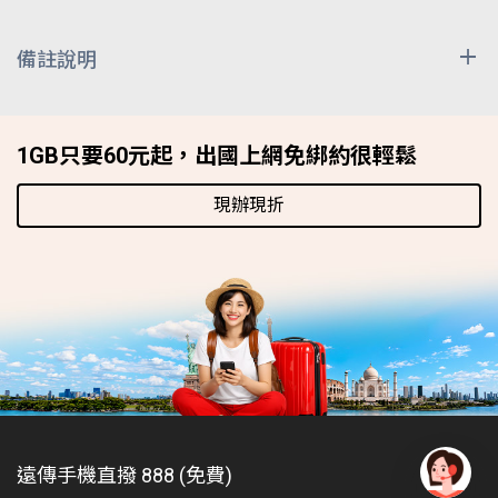
備註說明
上述漫遊費用除非特別註明計價單位，其餘皆已換算為
「每分鐘 / 新台幣元」表示，因匯率時有變動，收費時
1GB只要60元起，出國上網免綁約很輕鬆
按雙方網路經營者實際交易日之匯率換算計收，上述費
用僅供參考。漫遊區域與資費表之減價時段為漫遊當地
現辦現折
之時間，而非台灣時間。
發送國際漫遊簡訊時，除原本國外漫遊業者簡訊費用
外，尚需負擔由本公司轉發至收訊端之簡訊處理費，顯
示於計次加值服務項目，依收訊端不同可分為: 網內簡訊
NT$2.6127元、網外簡訊NT$2.6127元、國際簡訊NT$ 5
元。
使用影像電話需視漫遊業者網路系統支援程度而決定。
欲使用 VoLTE 漫遊服務，必須具備
遠傳手機直撥 888 (免費)
申請國際漫遊數據方案(開啟數據漫遊功能)