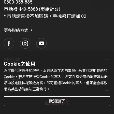
0800-058-885
有
註冊於遠傳已提供VoLTE 漫遊服務之合作業者的網
問
市話撥 449-5888 (市話計費)
路。可前往
國際漫遊官網
，輸入欲前往之國家查詢是
題
* 市話請直撥不加區碼，手機撥打請加 02
否已開通VoLTE 漫遊服務
找
愛
使用的手機須有支援VoLTE 漫遊功能
瑪
更多聯絡方式
國外撥打 VoLTE漫遊語音，手機直撥 【 + 】+ 【國碼 】
+【受話號碼 】 即可 。
因多數VoLTE漫遊合作業者同時提供3G和VoLTE網路漫
遊，兩者漫遊費率不同，將依用戶實際漫遊發受話所在
之網路計費。另因受限於漫遊合作業者帳務資料傳送機
門號方案
Cookie之使用
制及時程，部分話務可能會有帳務延遲的情況，將延至
常用服務
為了提供您最佳的服務，本網站會在您的電腦中放置並取用我們的
次一帳期收費。
Cookie，若您不願接受Cookie的寫入，您可在您使用的瀏覽器功能
關於我們
本公司依國外業者傳送之通信資料，透過簡訊提供上網
項中設定隱私權等級為高，即可拒絕Cookie的寫入，但可能會導致
用量及費用等相關通知，僅供參考，傳送過程可能因國
網站某些功能無法正常執行。
集團服務
外業者系統狀況、客戶終端無簡訊收送功能或關機等因
我知道了
素，而發生延遲、無法送達或超過簡訊發送時限而傳送
失效等情形，於漫遊期間實際產生之用量及費用，仍以