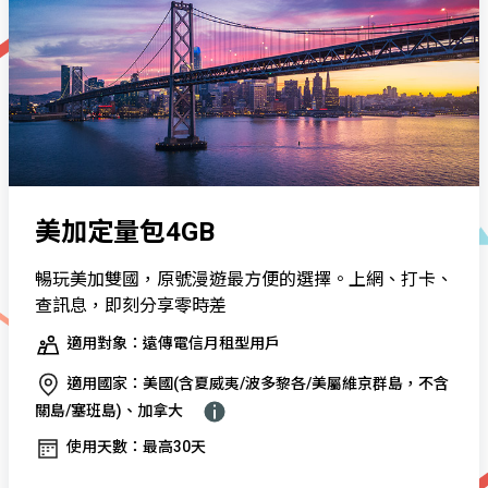
美加定量包4GB
暢玩美加雙國，原號漫遊最方便的選擇。上網、打卡、
查訊息，即刻分享零時差
適用對象：遠傳電信月租型用戶
適用國家：美國(含夏威夷/波多黎各/美屬維京群島，不含
關島/塞班島)、加拿大
使用天數：最高30天