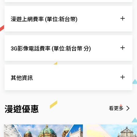
發話至當地
發話至台灣
接聽電話
T-Mobile USA
$40.23
$40.23
$67.16
$67.16
$39.15
漫遊網
發送
漫遊上網費率 (單位:新台幣)
一般
減價
一般
減價
一般
減價
Verizon
$-
$-
$-
$-
$-
AT&T
$17
$17
$15
$15
$15
$15
漫遊網
漫遊上網費率
3G影像電話費率 (單位:新台幣 分)
T-Mobile USA
$17
$17
$15
$15
$15
$15
AT&T
優惠費率
Verizon
$17
$17
$15
$15
$15
$15
T-Mobile USA
優惠費率
發話至當地
發話至台灣
接聽電話
漫遊網
其他資訊
因多數VoLTE漫遊合作業者同時提供3G和VoLTE網
Verizon
優惠費率
一般
減價
一般
減價
一般
減價
路漫遊，兩者漫遊費率不同，將依用戶實際漫遊
AT&T
$-
$-
$-
$-
$-
$-
發受話所在之網路計費。另因受限於漫遊合作業
聯絡我們
者帳務資料傳送機制及時程，部分話務可能會有
T-Mobile USA
$-
$-
$-
$-
$-
$-
漫遊優惠
看更多
遠傳客服專線
+886936010888
帳務延遲的情況，將延至次一帳期收費。
Verizon
$-
$-
$-
$-
$-
$-
漫遊VoLTE/IP簡訊功能需配合當地網路及手機功
語音信箱專線
+886936000222
能方可適用。