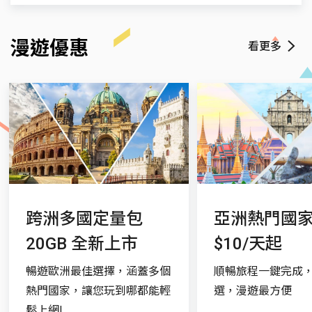
因多數VoLTE漫遊合作業者同時提供3G和VoLTE網
PT Indosat Ooredoo Hutchison
優惠費率
Telkomsel
$19.55
$19.55
$117.31
聯絡我們
路漫遊，兩者漫遊費率不同，將依用戶實際漫遊
XL Axiata
$25.59
$25.59
$109.49
漫遊優惠
發受話所在之網路計費。另因受限於漫遊合作業
看更多
遠傳客服專線
+886936010888
者帳務資料傳送機制及時程，部分話務可能會有
Indosat
$16.81
$16.81
$109.49
語音信箱專線
+886936000222
帳務延遲的情況，將延至次一帳期收費。
PT Indosat Ooredoo Hutchison
$17.6
$13.29
$115.35
漫遊VoLTE/IP簡訊功能需配合當地網路及手機功
實用情報
能方可適用。
國碼：62
緊急電話：112
電壓：127/220/230 伏特
跨洲多國定量包
亞洲熱門國
國際冠碼：+ / 001
20GB 全新上市
$10/天起
時差：-1~+1
暢遊歐洲最佳選擇，涵蓋多個
順暢旅程一鍵完成
熱門國家，讓您玩到哪都能輕
選，漫遊最方便
注意事項
鬆上網!