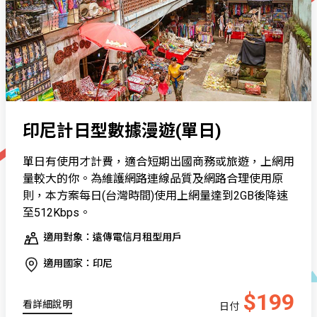
印尼計日型數據漫遊(單日)
單日有使用才計費，適合短期出國商務或旅遊，上網用
量較大的你。為維護網路連線品質及網路合理使用原
則，本方案每日(台灣時間)使用上網量達到2GB後降速
至512Kbps。
適用對象：遠傳電信月租型用戶
適用國家：印尼
$199
看詳細說明
日付