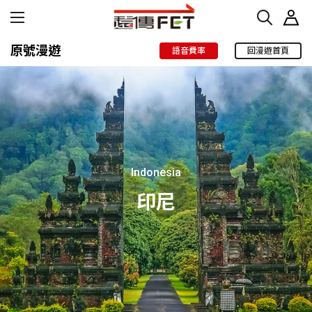
原號漫遊
語音費率
回漫遊首頁
Indonesia
印尼