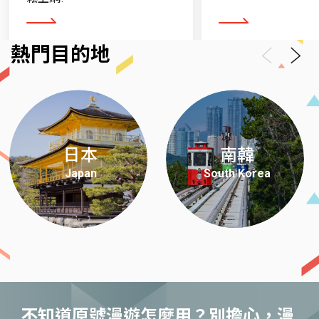
Telkomsel: 因網路系統限制，暫不提供3G GPRS
看更多
看更多
服務。
熱門目的地
Previous
Next
日本
南韓
Japan
South Korea
不知道原號漫遊怎麼用？別擔心，漫