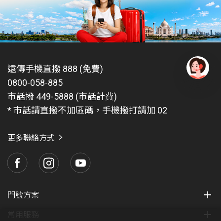
示於計次加值服務項目，依收訊端不同可分為: 網內簡訊
NT$2.6127元、網外簡訊NT$2.6127元、國際簡訊NT$ 5
元。
使用影像電話需視漫遊業者網路系統支援程度而決定。
欲使用 VoLTE 漫遊服務，必須具備
遠傳手機直撥 888 (免費)
申請國際漫遊數據方案(開啟數據漫遊功能)
0800-058-885
有
註冊於遠傳已提供VoLTE 漫遊服務之合作業者的網
問
市話撥 449-5888 (市話計費)
路。可前往
國際漫遊官網
，輸入欲前往之國家查詢是
題
* 市話請直撥不加區碼，手機撥打請加 02
否已開通VoLTE 漫遊服務
找
愛
使用的手機須有支援VoLTE 漫遊功能
瑪
更多聯絡方式
國外撥打 VoLTE漫遊語音，手機直撥 【 + 】+ 【國碼 】
+【受話號碼 】 即可 。
因多數VoLTE漫遊合作業者同時提供3G和VoLTE網路漫
遊，兩者漫遊費率不同，將依用戶實際漫遊發受話所在
之網路計費。另因受限於漫遊合作業者帳務資料傳送機
門號方案
制及時程，部分話務可能會有帳務延遲的情況，將延至
常用服務