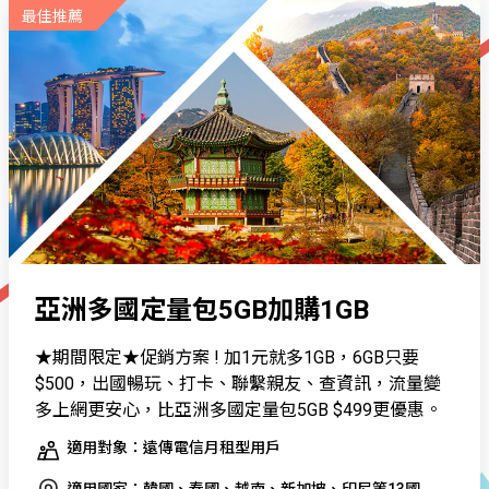
最佳推薦
亞洲多國定量包5GB加購1GB
★期間限定★促銷方案 ! 加1元就多1GB，6GB只要
$500，出國暢玩、打卡、聯繫親友、查資訊，流量變
多上網更安心，比亞洲多國定量包5GB $499更優惠。
適用對象：遠傳電信月租型用戶
適用國家：韓國、泰國、越南、新加坡、印尼等13國