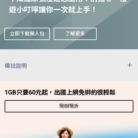
遊小叮嚀讓你一次就上手！
立即下載懶人包
了解更多
備註說明
上述漫遊費用除非特別註明計價單位，其餘皆已換算為
「每分鐘 / 新台幣元」表示，因匯率時有變動，收費時
1GB只要60元起，出國上網免綁約很輕鬆
按雙方網路經營者實際交易日之匯率換算計收，上述費
用僅供參考。漫遊區域與資費表之減價時段為漫遊當地
現辦現折
之時間，而非台灣時間。
發送國際漫遊簡訊時，除原本國外漫遊業者簡訊費用
外，尚需負擔由本公司轉發至收訊端之簡訊處理費，顯