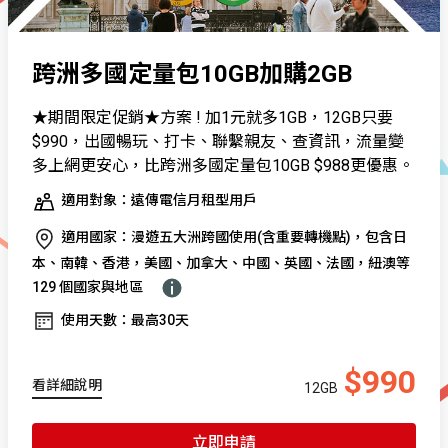
跨洲多國定量包10GB加購2GB
★期間限定促銷★方案 ! 加1元就多1GB，12GB只要
$990，出國暢玩、打卡、聯繫親友、查資訊，流量變
多上網更安心，比跨洲多國定量包10GB $988更優惠。
適用對象：遠傳電信月租型用戶
適用國家：漫遊五大洲跨國使用(含重要轉機點)，包含日
本、南韓、香港，美國、加拿大、中國、英國、法國，紐澳等
129 個國家與地區
使用天數：最高30天
$990
看詳細說明
12GB
立即申請