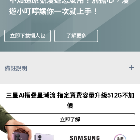
不知道原號漫遊怎麼用？別擔心，漫
遊小叮嚀讓你一次就上手！
立即下載懶人包
了解更多
備註說明
上述漫遊費用除非特別註明計價單位，其餘皆已換算為
「每分鐘 / 新台幣元」表示，因匯率時有變動，收費時
三星AI摺疊星潮流 指定資費容量升級512G不加
按雙方網路經營者實際交易日之匯率換算計收，上述費
價
用僅供參考。漫遊區域與資費表之減價時段為漫遊當地
之時間，而非台灣時間。
立即了解
發送國際漫遊簡訊時，除原本國外漫遊業者簡訊費用
外，尚需負擔由本公司轉發至收訊端之簡訊處理費，顯