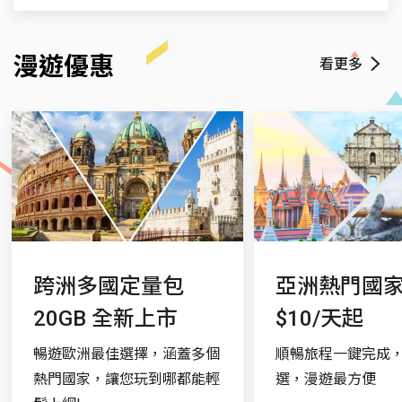
Azercell
$-
$-
$-
$-
$-
$-
漫遊VoLTE/IP簡訊功能需配合當地網路及手機功
聯絡我們
能方可適用。
漫遊優惠
看更多
遠傳客服專線
+886936010888
語音信箱專線
+886936000222
實用情報
國碼：994
緊急電話：112
電壓：220 伏特
跨洲多國定量包
亞洲熱門國
國際冠碼：+/00
20GB 全新上市
$10/天起
時差：-3
暢遊歐洲最佳選擇，涵蓋多個
順暢旅程一鍵完成
熱門國家，讓您玩到哪都能輕
選，漫遊最方便