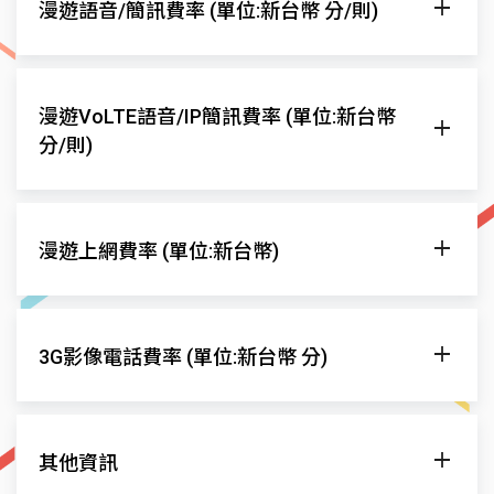
漫遊語音/簡訊費率 (單位:新台幣 分/則)
Azercell
GSM900/1800/3G(2100)4G(B3-1800,B20-800)
40
發話至當地
發話至台灣
接聽電話
漫遊網
漫遊VoLTE語音/IP簡訊費率 (單位:新台幣
一般
減價
一般
減價
一般
減價
分/則)
Azercell
$17.5
$17.5
$93.72
$93.72
$41.51
$38.51
發話至當地
發話至台灣
接聽電話
漫遊網
發送IP
漫遊上網費率 (單位:新台幣)
一般
減價
一般
減價
一般
減價
Azercell
$-
$-
$-
$-
$-
$-
$-
漫遊網
漫遊上網費率
3G影像電話費率 (單位:新台幣 分)
因多數VoLTE漫遊合作業者同時提供3G和VoLTE網
Azercell
優惠費率
路漫遊，兩者漫遊費率不同，將依用戶實際漫遊
發話至當地
發話至台灣
接聽電話
發受話所在之網路計費。另因受限於漫遊合作業
漫遊網
者帳務資料傳送機制及時程，部分話務可能會有
其他資訊
一般
減價
一般
減價
一般
減價
帳務延遲的情況，將延至次一帳期收費。