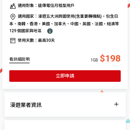
適用對象：遠傳電信月租型用戶
適用國家：漫遊五大洲跨國使用(含重要轉機點)，包含日
本、南韓、香港，美國、加拿大、中國、英國、法國，紐澳等
129 個國家與地區
使用天數：最高30天
$198
看詳細說明
1GB
立即申請
漫遊業者資訊
漫遊網
系統頻率
網