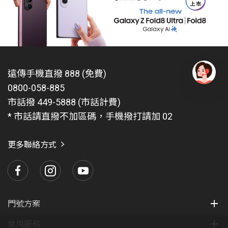
示於計次加值服務項目，依收訊端不同可分為: 網內簡訊
NT$2.6127元、網外簡訊NT$2.6127元、國際簡訊NT$ 5
元。
使用影像電話需視漫遊業者網路系統支援程度而決定。
欲使用 VoLTE 漫遊服務，必須具備
遠傳手機直撥 888 (免費)
申請國際漫遊數據方案(開啟數據漫遊功能)
0800-058-885
有
註冊於遠傳已提供VoLTE 漫遊服務之合作業者的網
問
市話撥 449-5888 (市話計費)
路。可前往
國際漫遊官網
，輸入欲前往之國家查詢是
題
* 市話請直撥不加區碼，手機撥打請加 02
否已開通VoLTE 漫遊服務
找
愛
使用的手機須有支援VoLTE 漫遊功能
瑪
更多聯絡方式
國外撥打 VoLTE漫遊語音，手機直撥 【 + 】+ 【國碼 】
+【受話號碼 】 即可 。
因多數VoLTE漫遊合作業者同時提供3G和VoLTE網路漫
遊，兩者漫遊費率不同，將依用戶實際漫遊發受話所在
之網路計費。另因受限於漫遊合作業者帳務資料傳送機
門號方案
制及時程，部分話務可能會有帳務延遲的情況，將延至
常用服務