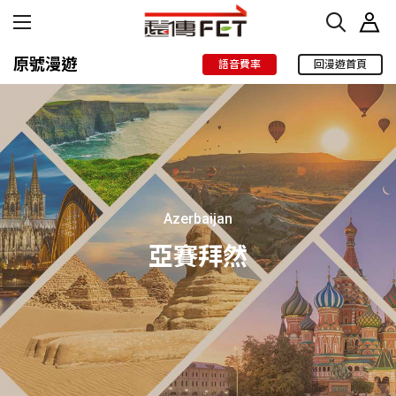
原號漫遊
語音費率
回漫遊首頁
Azerbaijan
亞賽拜然