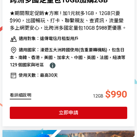
★期間限定促銷★方案 ! 加1元就多1GB，12GB只要
$990，出國暢玩、打卡、聯繫親友、查資訊，流量變
多上網更安心，比跨洲多國定量包10GB $988更優惠。
適用對象：遠傳電信月租型用戶
適用國家：漫遊五大洲跨國使用(含重要轉機點)，包含日
本、南韓、香港，美國、加拿大、中國、英國、法國，紐澳等
129 個國家與地區
使用天數：最高30天
$990
看詳細說明
12GB
立即申請