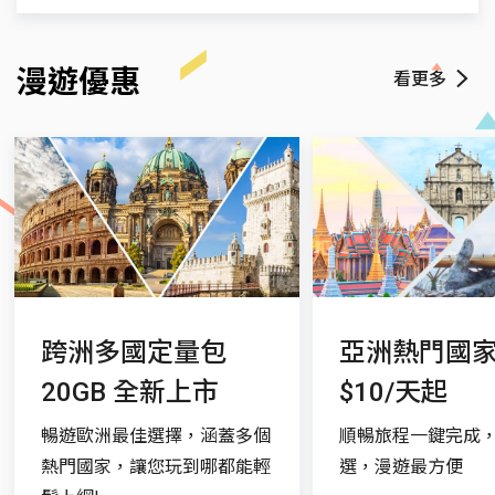
Swisscom
$85.49
$85.49
$270.42
$270.42
$49.
發受話所在之網路計費。另因受限於漫遊合作業
聯絡我們
者帳務資料傳送機制及時程，部分話務可能會有
Salt Mobile SA
$49.07
$49.07
$248.62
$248.62
$82.
漫遊優惠
看更多
遠傳客服專線
+886936010888
帳務延遲的情況，將延至次一帳期收費。
Sunrise LLC
$0
$0
$0
$0
$0
漫遊VoLTE/IP簡訊功能需配合當地網路及手機功
語音信箱專線
+886936000222
能方可適用。
實用情報
國碼：41
緊急電話：112
電壓：230 伏特
跨洲多國定量包
亞洲熱門國
國際冠碼：+/00
20GB 全新上市
$10/天起
時差：-6
暢遊歐洲最佳選擇，涵蓋多個
順暢旅程一鍵完成
熱門國家，讓您玩到哪都能輕
選，漫遊最方便