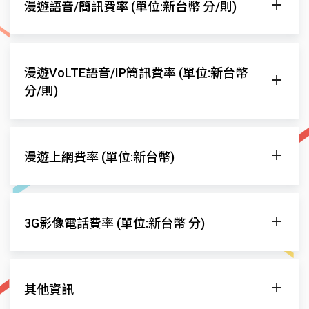
漫遊語音/簡訊費率 (單位:新台幣 分/則)
Swisscom
GSM/3G/4G(B3-1800,B7-2600,B20-800)/VoLTE
Salt Mobile SA
3G/4G(B3-1800,B7-2600)/VoLTE/5G(n7
發話至當地
發話至台灣
接
漫遊網
漫遊VoLTE語音/IP簡訊費率 (單位:新台幣
Sunrise LLC
3G/4G(B3-1800,B7-2600)/VoLTE/5G(n7
一般
減價
一般
減價
一般
分/則)
Swisscom
$29.99
$29.99
$99.9
$99.9
$28
發話至當地
發話至台灣
接聽電話
Salt Mobile SA
$33.31
$33.31
$105.38
$105.38
$31.
漫遊網
發
漫遊上網費率 (單位:新台幣)
一般
減價
一般
減價
一般
減價
Sunrise LLC
$20
$20
$70
$70
$40
Swisscom
$15
$15
$15
$15
$15
$15
漫遊網
漫遊上網費率
3G影像電話費率 (單位:新台幣 分)
Salt Mobile SA
$15
$15
$15
$15
$15
$15
Swisscom
優惠費率
Sunrise LLC
$15
$15
$15
$15
$15
$15
Salt Mobile SA
優惠費率
發話至當地
發話至台灣
漫遊網
其他資訊
因多數VoLTE漫遊合作業者同時提供3G和VoLTE網
Sunrise LLC
優惠費率
一般
減價
一般
減價
一
路漫遊，兩者漫遊費率不同，將依用戶實際漫遊