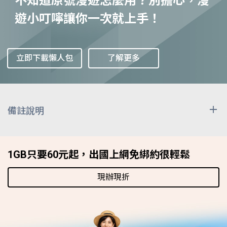
不知道原號漫遊怎麼用？別擔心，漫
遊小叮嚀讓你一次就上手！
立即下載懶人包
了解更多
備註說明
上述漫遊費用除非特別註明計價單位，其餘皆已換算為
「每分鐘 / 新台幣元」表示，因匯率時有變動，收費時
1GB只要60元起，出國上網免綁約很輕鬆
按雙方網路經營者實際交易日之匯率換算計收，上述費
用僅供參考。漫遊區域與資費表之減價時段為漫遊當地
現辦現折
之時間，而非台灣時間。
發送國際漫遊簡訊時，除原本國外漫遊業者簡訊費用
外，尚需負擔由本公司轉發至收訊端之簡訊處理費，顯