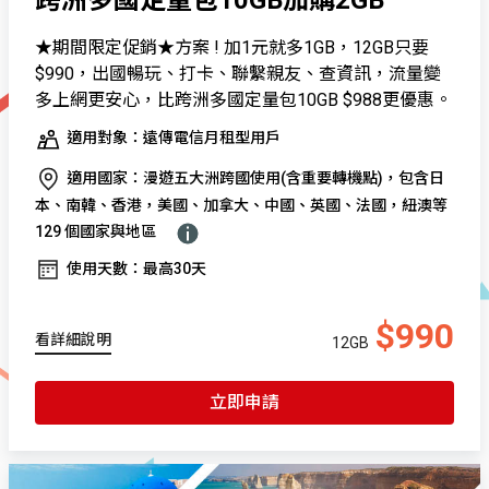
★期間限定促銷★方案 ! 加1元就多1GB，12GB只要
$990，出國暢玩、打卡、聯繫親友、查資訊，流量變
多上網更安心，比跨洲多國定量包10GB $988更優惠。
適用對象：遠傳電信月租型用戶
適用國家：漫遊五大洲跨國使用(含重要轉機點)，包含日
本、南韓、香港，美國、加拿大、中國、英國、法國，紐澳等
129 個國家與地區
使用天數：最高30天
$990
看詳細說明
12GB
立即申請