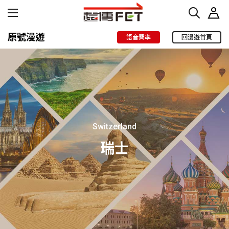
原號漫遊
語音費率
回漫遊首頁
Switzerland
瑞士