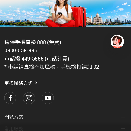
示於計次加值服務項目，依收訊端不同可分為: 網內簡訊
NT$2.6127元、網外簡訊NT$2.6127元、國際簡訊NT$ 5
元。
使用影像電話需視漫遊業者網路系統支援程度而決定。
欲使用 VoLTE 漫遊服務，必須具備
遠傳手機直撥 888 (免費)
申請國際漫遊數據方案(開啟數據漫遊功能)
0800-058-885
有
註冊於遠傳已提供VoLTE 漫遊服務之合作業者的網
問
市話撥 449-5888 (市話計費)
路。可前往
國際漫遊官網
，輸入欲前往之國家查詢是
題
* 市話請直撥不加區碼，手機撥打請加 02
否已開通VoLTE 漫遊服務
找
愛
使用的手機須有支援VoLTE 漫遊功能
瑪
更多聯絡方式
國外撥打 VoLTE漫遊語音，手機直撥 【 + 】+ 【國碼 】
+【受話號碼 】 即可 。
因多數VoLTE漫遊合作業者同時提供3G和VoLTE網路漫
遊，兩者漫遊費率不同，將依用戶實際漫遊發受話所在
之網路計費。另因受限於漫遊合作業者帳務資料傳送機
門號方案
制及時程，部分話務可能會有帳務延遲的情況，將延至
常用服務