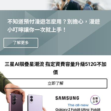
不知道預付漫遊怎麼用？別擔心，漫遊
小叮嚀讓你一次就上手！
了解更多
三星AI摺疊星潮流 指定資費容量升級512G不加
價
立即了解