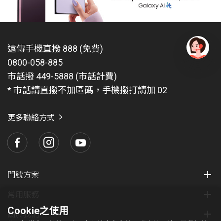
遠傳手機直撥 888 (免費)
0800-058-885
有
問
市話撥 449-5888 (市話計費)
題
* 市話請直撥不加區碼，手機撥打請加 02
找
愛
瑪
更多聯絡方式
門號方案
常用服務
Cookie之使用
關於我們