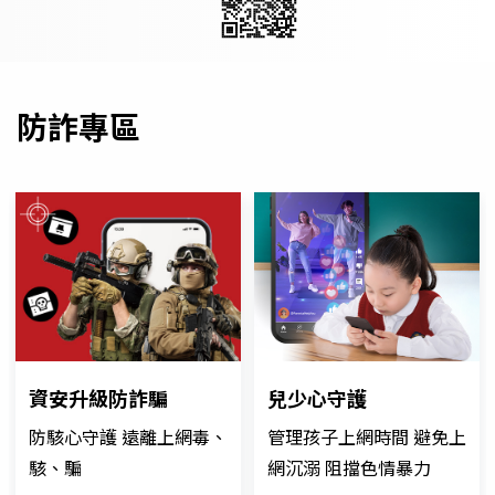
防詐專區
資安升級防詐騙
兒少心守護
防駭心守護 遠離上網毒、
管理孩子上網時間 避免上
駭、騙
網沉溺 阻擋色情暴力