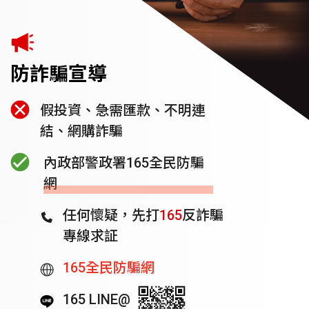
防詐騙宣導
假投資、急需匯款、不明連
結、網購詐騙
內政部警政署165全民防騙
網
任何懷疑，先打
165
反詐騙
專線求証
165全民防騙網
165 LINE@