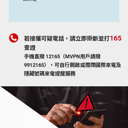
165
若接獲可疑電話，請立即掛斷並打
查證
手機直撥 12165（MVPN用戶請撥
9912165），可自行開啟或關閉國際來電及
隱藏號碼來電提醒服務