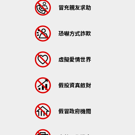
冒充親友求助
恐嚇方式詐欺
虛擬愛情世界
假投資真斂財
假冒政府機關