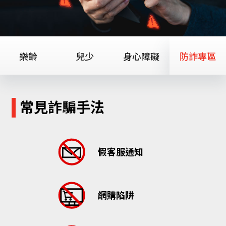
樂齡
兒少
身心障礙
防詐專區
常見詐騙手法
假客服通知
網購陷阱