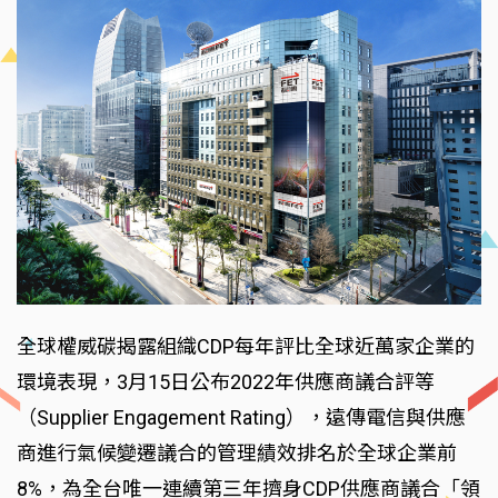
全球權威碳揭露組織CDP每年評比全球近萬家企業的
環境表現，3月15日公布2022年供應商議合評等
（Supplier Engagement Rating），遠傳電信與供應
商進行氣候變遷議合的管理績效排名於全球企業前
8%，為全台唯一連續第三年擠身CDP供應商議合「領