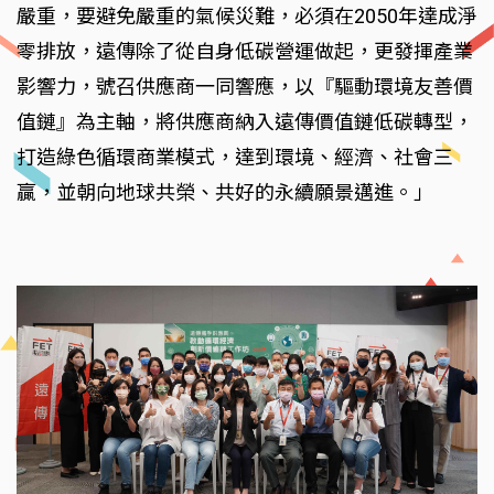
嚴重，要避免嚴重的氣候災難，必須在2050年達成淨
零排放，遠傳除了從自身低碳營運做起，更發揮產業
影響力，號召供應商一同響應，以『驅動環境友善價
值鏈』為主軸，將供應商納入遠傳價值鏈低碳轉型，
打造綠色循環商業模式，達到環境、經濟、社會三
贏，並朝向地球共榮、共好的永續願景邁進。」