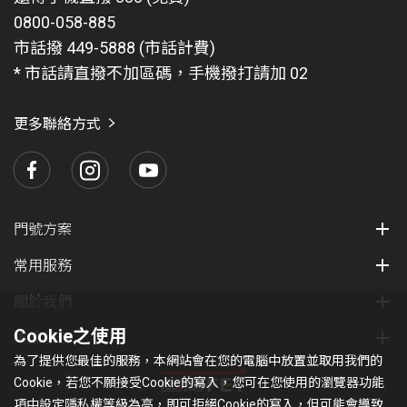
0800-058-885
市話撥 449-5888 (市話計費)
* 市話請直撥不加區碼，手機撥打請加 02
更多聯絡方式
門號方案
常用服務
關於我們
Cookie之使用
集團服務
為了提供您最佳的服務，本網站會在您的電腦中放置並取用我們的
Cookie，若您不願接受Cookie的寫入，您可在您使用的瀏覽器功能
項中設定隱私權等級為高，即可拒絕Cookie的寫入，但可能會導致