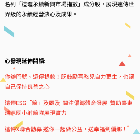
名列「道瓊永續新興市場指數」成分股，展現遠傳世
界級的永續經營決心及成果。
心發現延伸閱讀:
你辦門號、遠傳捐款！既鼓勵喜憨兒自力更生，也讓
自己保持良善之心
遠傳ESG「箭」及履及 關注偏鄉體育發展 贊助臺東
瑞源國小射箭隊展現實力
遠傳X聯合勸募 邀你一起做公益，送幸福到偏鄉！