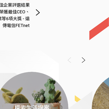
最佳企業評選結果
榮獲最佳CEO、
等6項大獎 - 遠
傳電信FETnet
Previous
Next
探索生活提案