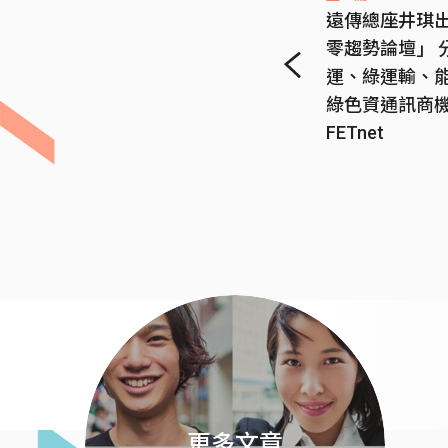
遠傳總座井琪出
零趨勢論壇」 
運、綠運輸、
綠色資通訊商機 
FETnet
更多文章