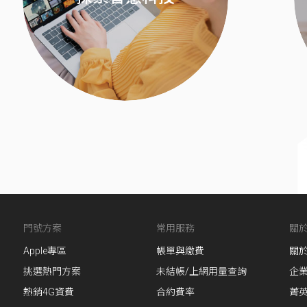
門號方案
常用服務
關
Apple專區
帳單與繳費
關
挑選熱門方案
未結帳/上網用量查詢
企
熱銷4G資費
合約費率
菁