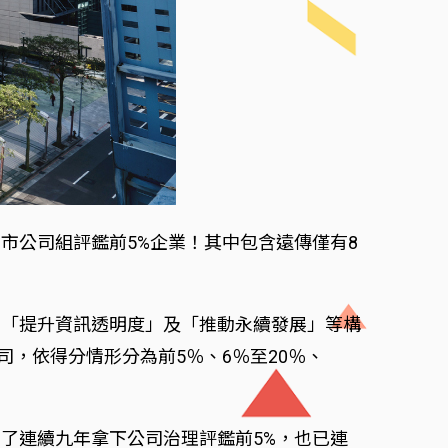
市公司組評鑑前5%企業！其中包含遠傳僅有8
、「提升資訊透明度」及「推動永續發展」等構
公司，依得分情形分為前5％、6％至20％、
了連續九年拿下公司治理評鑑前5%，也已連