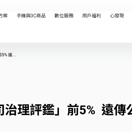
 遠...
司治理評鑑」前5% 遠傳