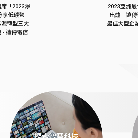
席「2023淨
2023亞洲
分享低碳營
出爐 遠傳
能源轉型三大
最佳大型企業
- 遠傳電信
探索智慧科技