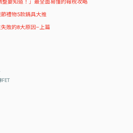
些調整要知道！」最全面易懂的報稅攻略
節禮物5款鍋具大推
失敗的8大原因–上篇
T
FET