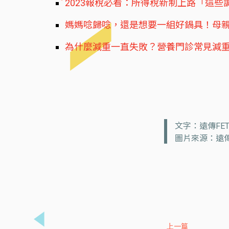
2023報稅必看：所得稅新制上路「這
媽媽唸歸唸，還是想要一組好鍋具！母親
為什麼減重一直失敗？營養門診常見減重
文字：遠傳FE
圖片來源：遠傳
上一篇