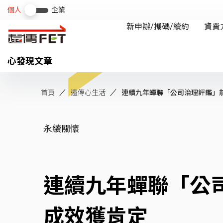
心發現文章
首頁
遠傳心生活
連續九年蟬聯「公司治理評鑑」前5%
永續關懷
連續九年蟬聯「公
成效獲肯定