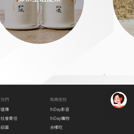
於我們
集團服務
於遠傳
friDay影音
有
問
業社會責任
friDay購物
題
英招募
去哪吃
找