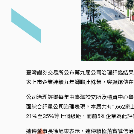
臺灣證券交易所公布第九屆公司治理評鑑結果
家上市企業連續九年蟬聯此殊榮，突顯遠傳在
公司治理評鑑每年由臺灣證交所及櫃買中心舉
面綜合評量公司治理表現。本屆共有1,662家
21％至35％等七個級距，而前5％企業為此
遠傳董事長徐旭東表示，遠傳積極落實誠信治