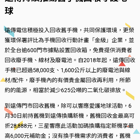
球
遠傳電信積極投入回收舊手機，共同保護環境，更榮
獲環保署評比為手機回收行動計畫「金級」企業，並
於全台逾600門市據點設置回收箱，免費提供消費者
回收廢手機、線材及廢電池。自2018年起，遠傳回收
手機已超過58,000支、1,600公斤以上的廢電池與線
材/配件，廢手機內的有價貴金屬回收再利用，所節
約的能源，相當於減少625公噸的二氧化碳排放。
到遠傳門市回收舊機，除可以響應愛護地球活動，6
月30日前持舊機到遠傳換購新機，舊機回收金最高可
折28,888元，三星響應此活動加碼換購指定新機享最
高6,000元補助金；沒有換手機需求的消費者，舊機