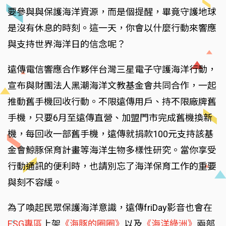
要參與與保護海洋資源，而是個提醒，畢竟守護地球
是沒有休息的時刻。這一天，你會以什麼行動來響應
與支持世界海洋日的信念呢？
遠傳電信響應合作夥伴台灣三星電子守護海洋行動，
宣布與財團法人黑潮海洋文教基金會共同合作，一起
推動舊手機回收行動。不限遠傳用戶、持不限廠牌舊
手機，只要6月至遠傳直營、加盟門市完成舊機換新
機，每回收一部舊手機，遠傳就捐款100元支持該基
金會鯨豚保育計畫等海洋生物多樣性研究。當你享受
行動通訊的便利時，也請別忘了海洋保育工作的重要
與刻不容緩。
為了喚起民眾保護海洋意識，遠傳friDay影音也會在
ESG專區
上架
《海豚的圈圈》
以及
《海洋綠洲》
兩部