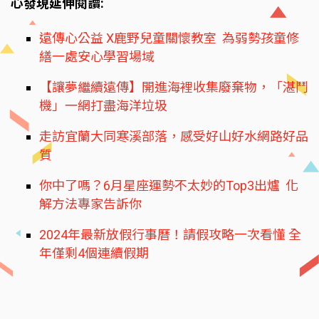
心發現延伸閱讀:
遠傳心公益 X鹿野兒童關懷教室 為弱勢孩童修
繕一處安心學習場域
【讓夢繼續遠傳】開進海裡收集廢棄物，「湛鬥
機」一網打盡海洋垃圾
走訪宜蘭大同寒溪部落，感受好山好水網路好品
質
你中了嗎？6月星座運勢不太妙的Top3出爐 化
解方法專家告訴你
2024年最新放假行事曆！請假攻略一次看懂 全
年僅剩4個連續假期