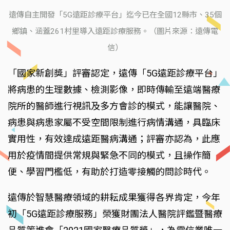
遠傳自主開發「5G遠距診療平台」迄今已在全國12縣市、35個
鄉鎮、涵蓋261村里導入遠距診療服務。（圖片來源：遠傳電
信）
「國家新創獎」評審認定，遠傳「5G遠距診療平台」
將病患的生理數據、檢測影像，即時傳輸至遠端醫療
院所的醫師進行視訊及多方會診的模式，能讓醫院、
病患與病患家屬不受空間限制進行病情溝通，具臨床
實用性，有效達成遠距醫病溝通；評審亦認為，此應
用於疫情間提供常規與緊急不同的模式，且操作簡
便、學習門檻低，有助於打造零接觸的問診時代。
遠傳於智慧醫療領域的耕耘成果獲得各界肯定，今年
初「5G遠距診療服務」榮獲財團法人醫院評鑑暨醫療