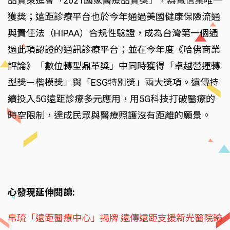
品質策進會「2021國家醫療品質獎」，為電信業唯一
獲獎；遠距診療平台也於今年通過美國健康保險流通
與責任法（HIPAA）合規性驗證，成為台灣第一個通
過此項認證的通訊診療平台；並在今年度《哈佛商業
評論》「數位轉型鼎革獎」中同時獲得「卓越營運轉
型獎－楷模獎」與「ESG特別獎」兩大獎項。遠傳持
續投入5G遠距診療多元應用，用5G科技打破醫療的
時空限制，達成民眾與醫療照護沒有距離的願景。
心發現延伸閱讀:
帛琉「遠距醫療中心」揭牌 遠傳遠距支援新光醫院輸