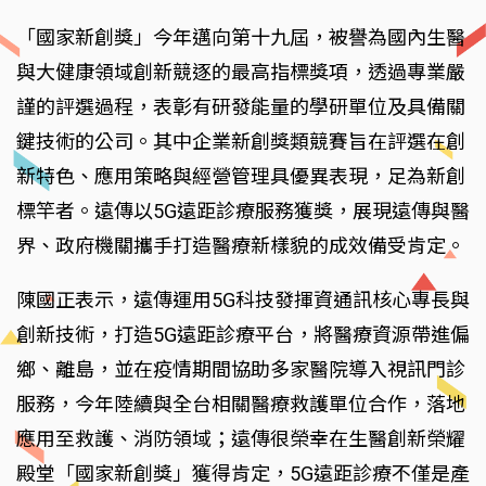
「國家新創獎」今年邁向第十九屆，被譽為國內生醫
與大健康領域創新競逐的最高指標獎項，透過專業嚴
謹的評選過程，表彰有研發能量的學研單位及具備關
鍵技術的公司。其中企業新創獎類競賽旨在評選在創
新特色、應用策略與經營管理具優異表現，足為新創
標竿者。遠傳以5G遠距診療服務獲獎，展現遠傳與醫
界、政府機關攜手打造醫療新樣貌的成效備受肯定。
陳國正表示，遠傳運用5G科技發揮資通訊核心專長與
創新技術，打造5G遠距診療平台，將醫療資源帶進偏
鄉、離島，並在疫情期間協助多家醫院導入視訊門診
服務，今年陸續與全台相關醫療救護單位合作，落地
應用至救護、消防領域；遠傳很榮幸在生醫創新榮耀
殿堂「國家新創獎」獲得肯定，5G遠距診療不僅是產