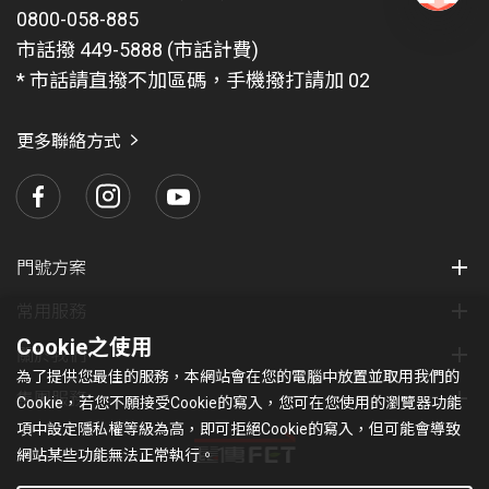
0800-058-885
有
問
市話撥 449-5888 (市話計費)
題
* 市話請直撥不加區碼，手機撥打請加 02
找
愛
瑪
更多聯絡方式
門號方案
常用服務
Cookie之使用
關於我們
為了提供您最佳的服務，本網站會在您的電腦中放置並取用我們的
集團服務
Cookie，若您不願接受Cookie的寫入，您可在您使用的瀏覽器功能
項中設定隱私權等級為高，即可拒絕Cookie的寫入，但可能會導致
網站某些功能無法正常執行。