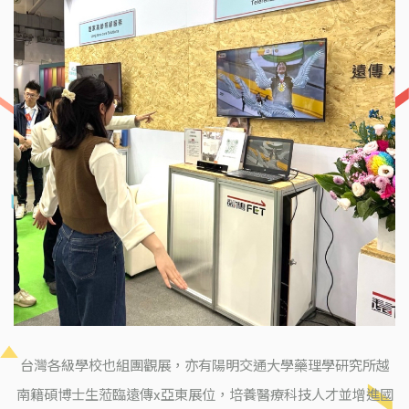
台灣各級學校也組團觀展，亦有陽明交通大學藥理學研究所越
南籍碩博士生蒞臨遠傳x亞東展位，培養醫療科技人才並增進國