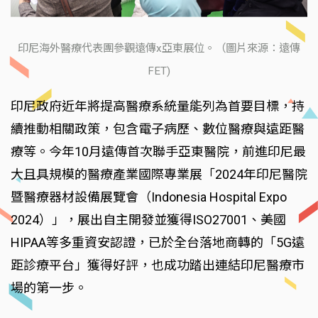
印尼海外醫療代表團參觀遠傳x亞東展位。（圖片來源：遠傳
FET)
印尼政府近年將提高醫療系統量能列為首要目標，持
續推動相關政策，包含電子病歷、數位醫療與遠距醫
療等。今年10月遠傳首次聯手亞東醫院，前進印尼最
大且具規模的醫療產業國際專業展「2024年印尼醫院
暨醫療器材設備展覽會（Indonesia Hospital Expo
2024）」，展出自主開發並獲得ISO27001、美國
HIPAA等多重資安認證，已於全台落地商轉的「5G遠
距診療平台」獲得好評，也成功踏出連結印尼醫療市
場的第一步。