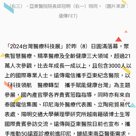
（右三）、亞東醫院院長邱冠明（右一）陪同。（圖片來源：
遠傳FET)
「2024台灣醫療科技展」於昨（8）日圓滿落幕，聚
焦智慧醫療、精準醫療及全齡健康三大領域，超過21
萬人次參觀，比去年成長一成以上，且包含3000人以
上的國際專業人士。遠傳電信攜手亞東紀念醫院，以
「科技領航 醫療轉型 攜手賦能健康台灣」為主題
參展，國內產官學各界貴賓蒞臨指導，同時亦有來自
泰國電信集團、印尼海外醫療代表團、立陶宛貿易代
表處、陽明交通大學藥理學研究所越南籍碩博士生等
國際貴賓參訪交流。遠傳與亞東醫院日前也宣布，攜
手推動5G遠距診療前進印尼，鏈結東南亞醫衛需求，