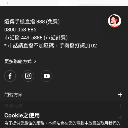
遠傳手機直撥 888 (免費)
0800-058-885
有
問
市話撥 449-5888 (市話計費)
題
* 市話請直撥不加區碼，手機撥打請加 02
找
愛
瑪
更多聯絡方式
門號方案
常用服務
Cookie之使用
關於我們
為了提供您最佳的服務，本網站會在您的電腦中放置並取用我們的