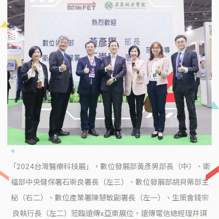
「2024台灣醫療科技展」，數位發展部黃彥男部長（中）、衛
福部中央健保署石崇良署長（左三）、數位發展部胡貝蒂部主
秘（右二）、數位產業署陳慧敏副署長（左一）、生策會錢宗
良執行長（左二）蒞臨遠傳x亞東展位，遠傳電信總經理井琪