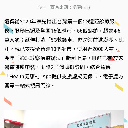
位。（圖片來源：遠傳FET)
遠傳從2020年率先推出台灣第一個5G遠距診療服
務，服務已遍及全國15個縣市、56個鄉鎮，超過4.5
萬人次；延伸打造「5G救護車」亦跨海前進澎湖、連
江，現已支援全台達10個縣市，使用近2000人次。
今年「通訊診察治療辦法」新制上路，目前已有77家
醫療院所申裝，開設211個虛擬診間，結合遠傳
「Health健康+」App提供支援虛擬健保卡、電子處方
箋等一站式視訊門診。