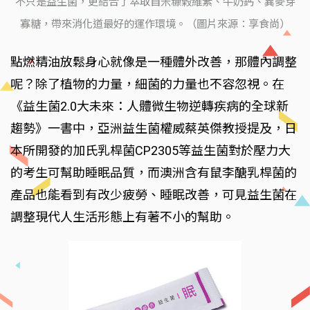
不只是益生菌，更結合了萃取自米糠榖維素、牛奶鈣、異麥芽
寡糖，帶來消化道最好的運作環境。（圖片來源：享食尚）
點燃精油放鬆身心就像是一種體外改善，那體內調整
呢？除了植物的力量，細菌的力量也不容忽視。在
《益生菌2.0大未來：人體微生物逆轉疾病的全球新
趨勢》一書中，亞洲益生菌權威蔡英傑教授提及，日
本所開發的加氏乳桿菌CP2305等益生菌對於壓力大
的考生可幫助睡眠品質，而澳洲含有鼠李醣乳桿菌的
產品也能看到有改少疲勞、睡眠改善，可見益生菌在
調整現代人生活形態上有著不小的幫助。