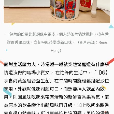
一包內的份量比起想像中更多，倒入熱茶內儘速攪拌。帶有香
甜百香果風味，立刻把紅茶變成新口味。（圖片來源：Rene
Hung）
面對生活壓力大，時常睡一睡就突然驚醒還有什麼事
情還沒做的職場小資女， 在忙碌的生活中，「【眠】
享食尚黃金組合益生菌」在午間時間能輕鬆搭配沙拉
享用，外觀就像起司般可口，而想要拌入飲品內飲
用，則因風味吃起來帶有清新的新鮮百香果香氣，能
為原本的飲品變化出新風味再升級，加上吃起來甜香
氣息很自然美味，所以直接吃也沒問題，用吃的保養