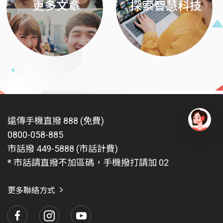
更多文章
探索智慧科技
遠傳手機直撥 888 (免費)
0800-058-885
有
問
市話撥 449-5888 (市話計費)
題
* 市話請直撥不加區碼，手機撥打請加 02
找
愛
瑪
更多聯絡方式