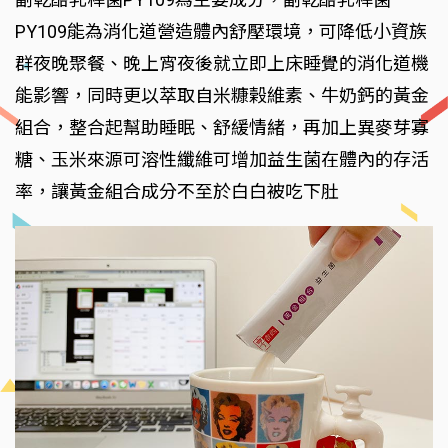
PY109能為消化道營造體內舒壓環境，可降低小資族
群夜晚聚餐、晚上宵夜後就立即上床睡覺的消化道機
能影響，同時更以萃取自米糠榖維素、牛奶鈣的黃金
組合，整合起幫助睡眠、舒緩情緒，再加上異麥芽寡
糖、玉米來源可溶性纖維可增加益生菌在體內的存活
率，讓黃金組合成分不至於白白被吃下肚