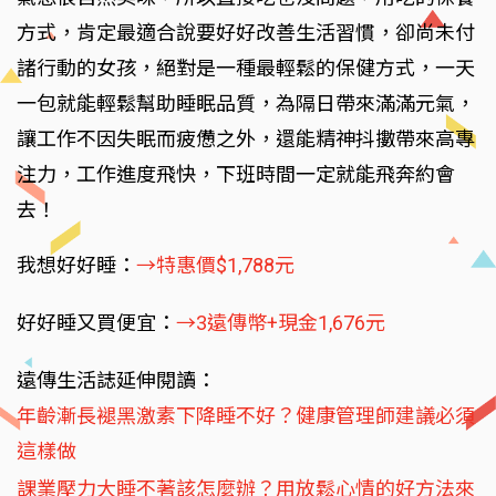
方式，肯定最適合說要好好改善生活習慣，卻尚未付
諸行動的女孩，絕對是一種最輕鬆的保健方式，一天
一包就能輕鬆幫助睡眠品質，為隔日帶來滿滿元氣，
讓工作不因失眠而疲憊之外，還能精神抖擻帶來高專
注力，工作進度飛快，下班時間一定就能飛奔約會
去！
我想好好睡：
→特惠價$1,788元
好好睡又買便宜：
→3遠傳幣+現金1,676元
遠傳生活誌延伸閱讀：
年齡漸長褪黑激素下降睡不好？健康管理師建議必須
這樣做
課業壓力大睡不著該怎麼辦？用放鬆心情的好方法來