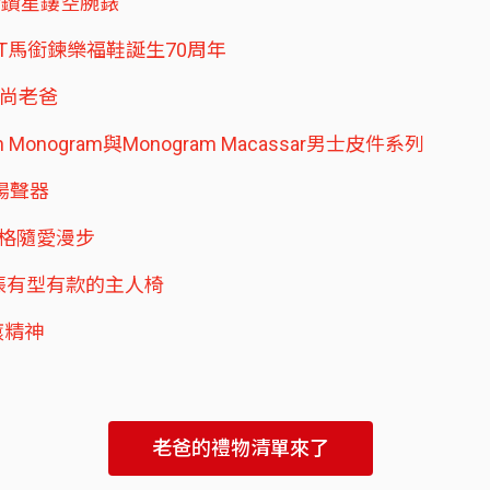
ar鑽星鏤空腕錶
EBIT馬銜鍊樂福鞋誕生70周年
時尚老爸
lon Monogram與Monogram Macassar男士皮件系列
牙揚聲器
品格隨愛漫步
爸一張有型有款的主人椅
搖滾精神
老爸的禮物清單來了