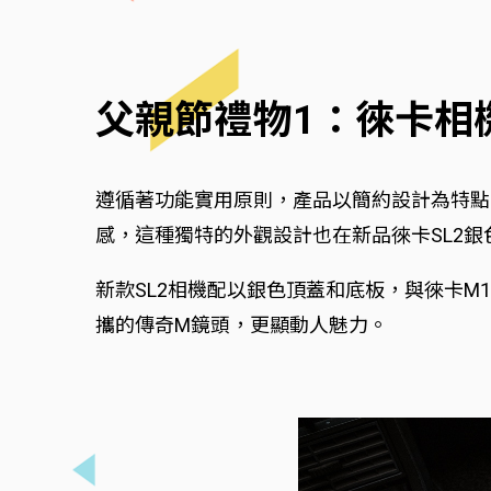
父親節禮物1：徠卡相
遵循著功能實用原則，產品以簡約設計為特點
感，這種獨特的外觀設計也在新品徠卡SL2
新款SL2相機配以銀色頂蓋和底板，與徠卡M
攜的傳奇M鏡頭，更顯動人魅力。