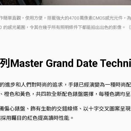
作簡單直觀，使用方便，搭載強大的4700萬像素CMOS感光元件
0,000 的感光範圍，令其在幾乎所有照明條件下都能拍出出色的影像
ter Grand Date Techn
進步和人們對時尚的追求，手錶已經演變為一種時尚配飾和個
錶提供藍色、綠色、橙色和黃色，共四款全新配色錶盤選擇，每種色
備偏心錶盤、飾有生動的交錯線條、以十字交叉圖案呈現，被
尖端採用矚目的紅色提高讀時性能。