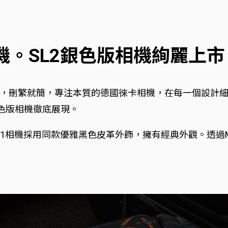
機。SL2銀色版相機絢麗上市
，刪繁就簡，專注本質的德國徠卡相機，在每一個設計
銀色版相機徹底展現。
11相機採用同款優雅黑色皮革外飾，擁有經典外觀。透過M