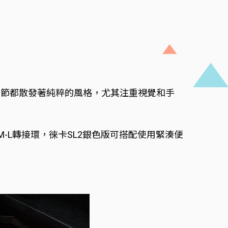
細節都散發著純粹的風格，尤其注重視覺和手
-L轉接環，徠卡SL2銀色版可搭配使用緊湊便