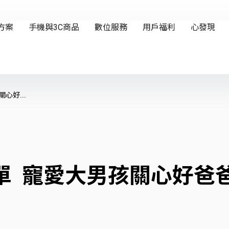
心好...
單 寵愛大男孩關心好爸