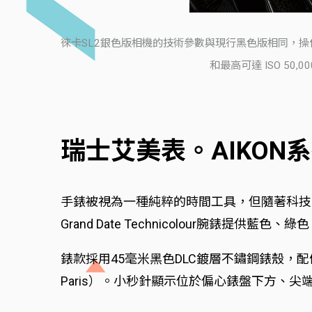
徠卡SL2銀色版相機的技術參數與現行黑色版相同，操
和最高可達 ISO 5
瑞士艾美表。AIKON系列Mas
手錶被視為一種純粹的時間工具，但隨著科技的
Grand Date Technicolour腕
錶款採用45毫米黑色DLC鍍層不鏽鋼錶殼，配
Paris）。小秒針顯示位於偏心錶盤下方、