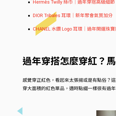
Hermès Twilly 絲巾｜過年穿搭高級細節
DIOR Tribales 耳環｜新年聚會氣質加分
CHANEL 水鑽 Logo 耳環｜過年開運珠
過年穿搭怎麼穿紅？馬
感覺穿正紅色，看起來太張揚或是有點俗？這
穿大面積的紅色單品，適時點綴一樣很有過年