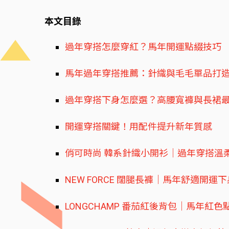
本文目錄
過年穿搭怎麼穿紅？馬年開運點綴技巧
馬年過年穿搭推薦：針織與毛毛單品打
過年穿搭下身怎麼選？高腰寬褲與長裙
開運穿搭關鍵！用配件提升新年質感
俏可時尚 韓系針織小開衫｜過年穿搭溫
NEW FORCE 闊腿長褲｜馬年舒適開運下
LONGCHAMP 番茄紅後背包｜馬年紅色