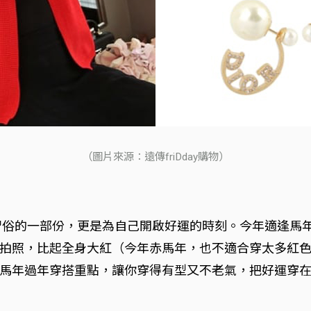
（圖片來源：遠傳friDday購物）
是習俗的一部份，更是為自己開啟好運的時刻。今年適逢馬
拍照，比起全身大紅（今年赤馬年，也不適合穿太多紅
馬年過年穿搭重點，讓你穿得有型又不老氣，把好運穿