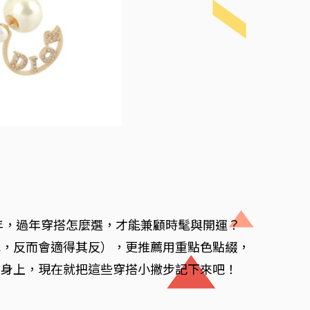
年，過年穿搭怎麼選，才能兼顧時髦與開運？
色，反而會適得其反），更推薦用重點色點綴，
在身上，現在就把這些穿搭小撇步記下來吧！