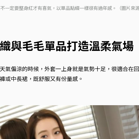
不一定要整身紅才有喜氣，以單品點綴一樣很有過年感。（圖片來源：i
織與毛毛單品打造溫柔氣場
天氣偏涼的時候，外套一上身就是氣勢十足，很適合在
褲或中長裙，既舒服又有份量感。