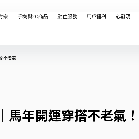
不老氣...
薦｜馬年開運穿搭不老氣