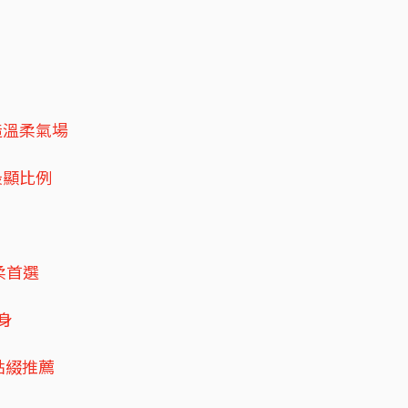
造溫柔氣場
最顯比例
柔首選
身
點綴推薦