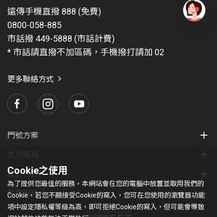
遠傳手機直撥 888 (免費)
0800-058-885
有
問
市話撥 449-5888 (市話計費)
題
* 市話請直撥不加區碼，手機撥打請加 02
找
愛
瑪
更多聯絡方式
門號方案
常用服務
Cookie之使用
關於我們
為了提供您最佳的服務，本網站會在您的電腦中放置並取用我們的
集團服務
Cookie，若您不願接受Cookie的寫入，您可在您使用的瀏覽器功能
項中設定隱私權等級為高，即可拒絕Cookie的寫入，但可能會導致