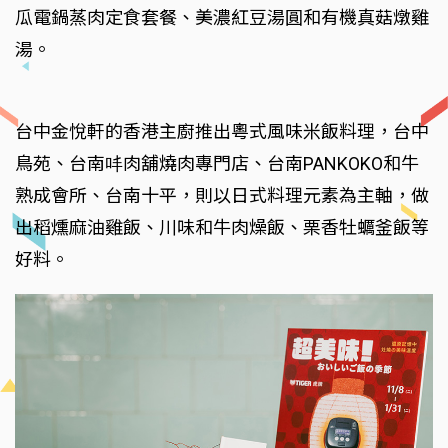
瓜電鍋蒸肉定食套餐、美濃紅豆湯圓和有機真菇燉雞
湯。
台中金悅軒的香港主廚推出粵式風味米飯料理，台中
鳥苑、台南㕩肉舖燒肉專門店、台南PANKOKO和牛
熟成會所、台南十平，則以日式料理元素為主軸，做
出稻燻麻油雞飯、川味和牛肉燥飯、栗香牡蠣釜飯等
好料。