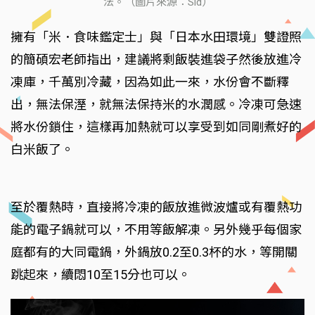
法。（圖片來源：Sid）
擁有「米．食味鑑定士」與「日本水田環境」雙證照
的簡碩宏老師指出，建議將剩飯裝進袋子然後放進冷
凍庫，千萬別冷藏，因為如此一來，水份會不斷釋
出，無法保溼，就無法保持米的水潤感。冷凍可急速
將水份鎖住，這樣再加熱就可以享受到如同剛煮好的
白米飯了。
至於覆熱時，直接將冷凍的飯放進微波爐或有覆熱功
能的電子鍋就可以，不用等飯解凍。另外幾乎每個家
庭都有的大同電鍋，外鍋放0.2至0.3杯的水，等開關
跳起來，續悶10至15分也可以。