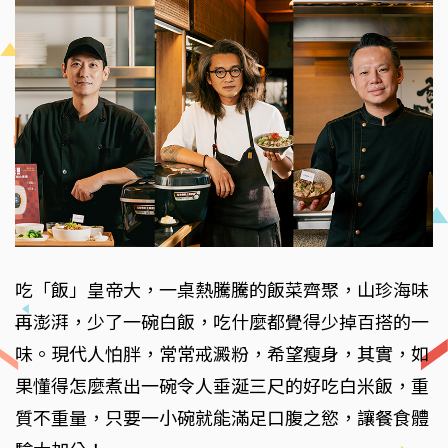
吃「飯」皇帝大，一桌熱騰騰的飯菜齊聚，山珍海味
再澎湃，少了一碗白飯，吃什麼都覺得少掉百搭的一
味。現代人怕胖，常常戒澱粉，希望瘦身，其實，如
果懂得怎麼煮出一碗令人垂涎三尺的好吃白米飯，重
質不重量，只要一小碗就能滿足口腹之慾，讓餐食體