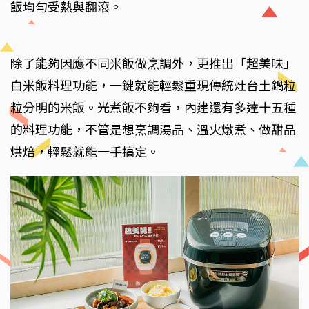
飯均勻受熱與翻滾。
除了能夠因應不同米飯做烹調外，更推出「超美味」
白米飯料理功能，一鍵就能輕鬆重現傳統灶台土鍋粒
粒分明的米飯。光煮飯不夠看，內建還有多達十五種
的料理功能，不管是想烹調湯品、溫火燉煮、做甜品
烘焙，輕鬆就能一手搞定。