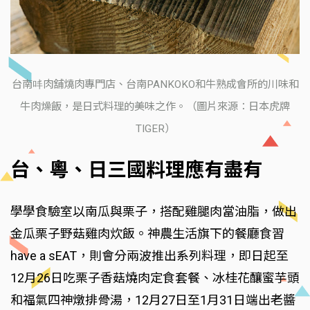
台南㕩肉舖燒肉專門店、台南PANKOKO和牛熟成會所的川味和
牛肉燥飯，是日式料理的美味之作。（圖片來源：日本虎牌
TIGER）
台、粵、日三國料理應有盡有
學學食驗室以南瓜與栗子，搭配雞腿肉當油脂，做出
金瓜栗子野菇雞肉炊飯。神農生活旗下的餐廳食習
have a sEAT，則會分兩波推出系列料理，即日起至
12月26日吃栗子香菇燒肉定食套餐、冰桂花釀蜜芋頭
和福氣四神燉排骨湯，12月27日至1月31日端出老醬