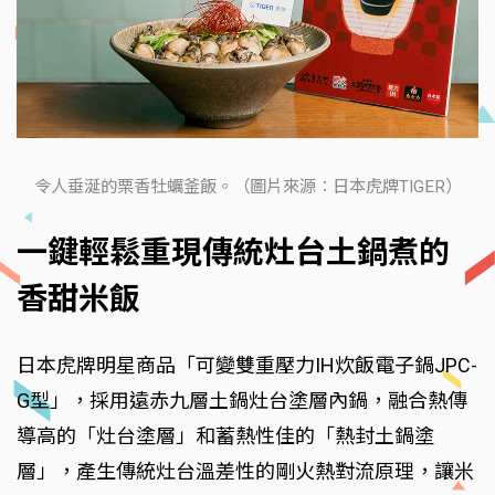
令人垂涎的栗香牡蠣釜飯。（圖片來源：日本虎牌TIGER）
一鍵輕鬆重現傳統灶台土鍋煮的
香甜米飯
日本虎牌明星商品「可變雙重壓力IH炊飯電子鍋JPC-
G型」，採用遠赤九層土鍋灶台塗層內鍋，融合熱傳
導高的「灶台塗層」和蓄熱性佳的「熱封土鍋塗
層」，產生傳統灶台溫差性的剛火熱對流原理，讓米