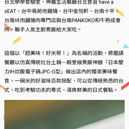
台北學學食驗室、神農生活餐廳台北食習 have a
sEAT、台中鳥苑地雞燒、台中金悅軒、台南十平、
台南㕩肉舖燒肉專門店與台南PANKOKO和牛熟成會
所，聯手人氣主廚煮飯給大家吃。
這個以「超美味！好米祭！」為名稱的活動，將邀請
餐廳以仿真傳統灶台土鍋－殿堂級煮飯神器「日本壓
力IH炊飯電子鍋JPC-G型」做出店內的獨家美味餐
食，一碗米的好滋味百款搭配，可以從傳統熟悉的台
式，吃到考驗功夫的粵式、清爽鮮美的日式餐點。