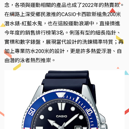
念，各項與運動相關的產品也成了2022年的熱賣款。
在網路上深受鄉民激推的CASIO卡西歐新槍魚200米
潛水錶-紅藍水鬼，也在這股運動浪潮中，直接擠進
今年度的銷售排行榜第3名。俐落有型的細長指針、
實標和數字錶盤，展現當代設計的洗鍊精準特質；再
加上專業防水200米的設計，更是許多熱愛浮潛、自
由潛的泳者熱烈推崇。