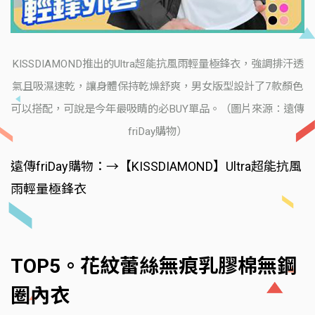
KISSDIAMOND推出的Ultra超能抗風雨輕量極鋒衣，強調排汗透
氣且吸濕速乾，讓身體保持乾燥舒爽，男女版型設計了7款顏色
可以搭配，可說是今年最吸睛的必BUY單品。（圖片來源：遠傳
friDay購物）
遠傳friDay購物：→【KISSDIAMOND】Ultra超能抗風
雨輕量極鋒衣
TOP5。花紋蕾絲無痕乳膠棉無鋼
圈內衣