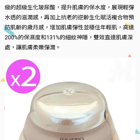
級的超級生化玻尿酸，提升肌膚的保水度，展現輕彈
水透的滋潤感，再加上抗老的逆齡生化賦活複合物預
防肌齡的歲月感，增加肌膚彈性並穩住年輕肌，高達
200%的保濕度和131%的細紋神隱，雙效直達肌膚深
處，讓肌膚柔嫩彈潤。