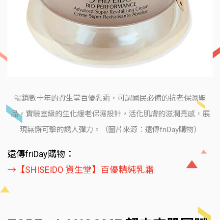
暢銷數十年的資生堂百優乳霜，可謂國民必備的抗老保濕聖
品，實驗室級的生化緩老保濕設計，活化肌膚的滋潤亮感，展
現無懈可擊的誘人彈力。（圖片來源：遠傳friDay購物）
遠傳friDay購物：
→【SHISEIDO 資生堂】百優精純乳霜