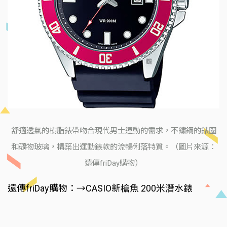
舒適透氣的樹脂錶帶吻合現代男士運動的需求，不鏽鋼的錶圈
和礦物玻璃，構築出運動錶款的流暢俐落特質。（圖片來源：
遠傳friDay購物）
遠傳friDay購物：→CASIO新槍魚 200米潛水錶