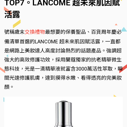
TOP7。LANCOME 超未來肌因賦
活露
號稱歲末
交換禮物
最想要的保養聖品、百貨周年慶必
備清單首選的LANCOME 超未來肌因賦活露，一直都
是網路上美妝達人高度討論熱烈的話題產品。強調超
強大的高效修護功效，採用蘭蔻獨家的抗老精華微生
態科技，光是一滴精華液就富含3000萬活性萃取，瞬
間光速修護肌膚，達到摸得水嫩、看得透亮的完美妝
顏。