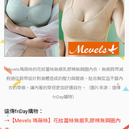
Mevels瑪薇絲的花紋蕾絲無痕乳膠棉無鋼圈內衣，無痕肩帶減
輕過往肩帶設計對身體造成的壓力與壓痕，貼合胸型且不露內
衣的穿痕，讓內著的穿搭更加舒適自在。（圖片來源：遠傳
friDay購物）
遠傳friDay購物：
→【Mevels 瑪薇絲】花紋蕾絲無痕乳膠棉無鋼圈內