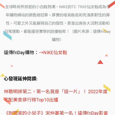
全球時尚界掀起的小白鞋熱潮，NIKE的TC 7900仙女鞋成為今
年購物網站的銷售總冠軍。厚實的增高鞋底和充滿柔韌性的彈
性，可愛之外又能展現自己的個性，更是出席各大派對活動和
日常運動，都能擺搭實穿的超優鞋款！（圖片來源：遠傳friDay
購物）
遠傳friDay購物：
→NIKE仙女鞋
心發現延伸閱讀:
林聰明排第二，第一名竟是「這一片」！ 2022年度
宅配美食排行榜Top10出爐
《財閥家的小兒子》宋仲基第一名！遠傳friDay影音