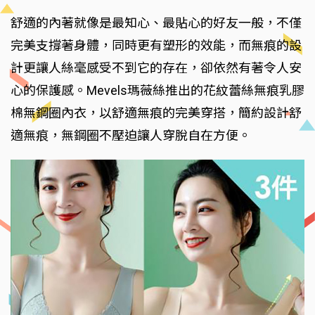
舒適的內著就像是最知心、最貼心的好友一般，不僅
完美支撐著身體，同時更有塑形的效能，而無痕的設
計更讓人絲毫感受不到它的存在，卻依然有著令人安
心的保護感。Mevels瑪薇絲推出的花紋蕾絲無痕乳膠
棉無鋼圈內衣，以舒適無痕的完美穿搭，簡約設計舒
適無痕，無鋼圈不壓迫讓人穿脫自在方便。