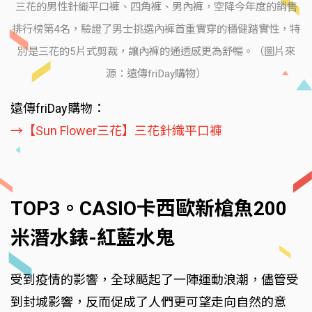
三花的男性針織平口褲、四角褲、男內褲，空降今年度的銷售
排行榜第4名，驗證了男士挑選內褲首重實穿的穩健踏實性，特
別是三花的5片式剪裁，讓內褲的通透感更為舒暢。（圖片來
源：遠傳friDay購物）
遠傳friDay購物：
→【Sun Flower三花】三花針織平口褲
TOP3。CASIO卡西歐新槍魚200
米潛水錶-紅藍水鬼
受到疫情的影響，全球颳起了一陣運動浪潮，儘管受
到封城影響，反而促成了人們更可望走向自然的意