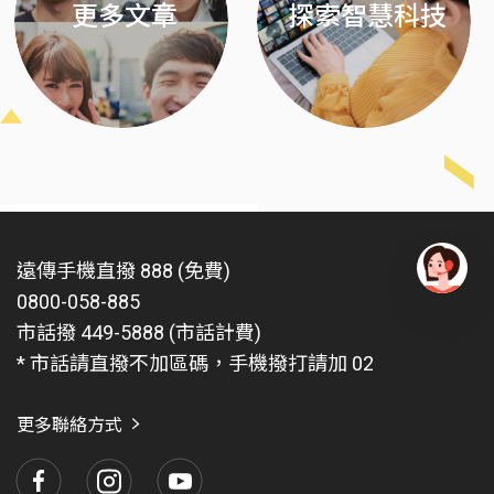
更多文章
探索智慧科技
遠傳手機直撥 888 (免費)
0800-058-885
有
問
市話撥 449-5888 (市話計費)
題
* 市話請直撥不加區碼，手機撥打請加 02
找
愛
瑪
更多聯絡方式