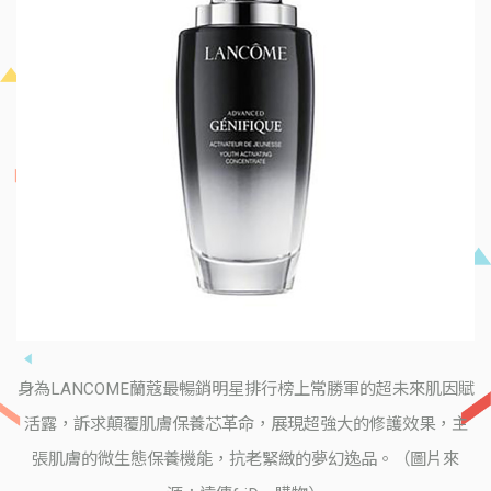
身為LANCOME蘭蔻最暢銷明星排行榜上常勝軍的超未來肌因賦
活露，訴求顛覆肌膚保養芯革命，展現超強大的修護效果，主
張肌膚的微生態保養機能，抗老緊緻的夢幻逸品。（圖片來