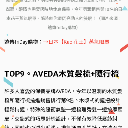
眼睛是靈魂之窗，明亮有神的眼神總是給人良好的第一印象。
然而，眼睛也需要適時地休息保養，今年勇奪銷售第10名的日
本花王蒸氣眼罩，隨時給你最閃亮動人的雙眼！（圖片來源：
遠傳friDay購物）
遠傳friDay購物：
→日本【Kao 花王】蒸氣眼罩
TOP9。AVEDA木質髮梳+隨行梳
許多人喜愛的保養品牌AVEDA，今年以溫潤的木質髮
梳和隨行梳搶進銷售排行第9名。木漿式的握把設計
輕鬆持握，特殊的緩衝氣墊一邊梳理秀髮一邊按摩頭
皮，交錯式的巧思針梳設計，不僅有效降低髮絲糾
結，同時也而減少毛躁。排氣通風孔設計，在清潔之