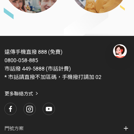
遠傳手機直撥 888 (免費)
0800-058-885
有
問
市話撥 449-5888 (市話計費)
題
* 市話請直撥不加區碼，手機撥打請加 02
找
愛
瑪
更多聯絡方式
門號方案