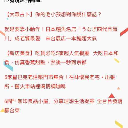
心發現延伸閱讀:
【大眾占卜】你的毛小孩想對你說什麼話？
就是要靠小動作！日本鰻魚名店「うなぎ四代目菊
川」成老饕最愛 來台展店一本鰻超大氣
【新店美食】吃貨必吃5家超人氣餐廳 大吃日本和
食．仿真香蕉甜點，然後一秒到京都
5家星巴克老建築門市集合！在林懷民老宅‧出張
所‧舊火車站裡喝情調咖啡
6間「無印良品小屋」分享理想生活提案 全台首發落
腳台東