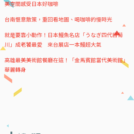
美空間感受日本好咖啡
台南愜意散策，重回看地圖、喝咖啡的慢時光
就是要靠小動作！日本鰻魚名店「うなぎ四代目菊
川」成老饕最愛 來台展店一本鰻超大氣
高雄最美美術館餐廳在這！「金馬賓館當代美術館」
華麗轉身