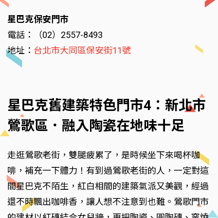
星巴克保安門市
電話：（02）2557-8493
地址：
台北市大同區保安街11號
星巴克舊建築特色門市4：新北市
鶯歌區．融入陶瓷在地味十足
走逛鶯歌老街，雙腿疲累了，是時候坐下來喝杯咖
啡，補充一下體力！有到過鶯歌老街的人，一定對這
間星巴克不陌生，紅白相間的建築氣派又美觀，經過
還不時飄出咖啡香，讓人想不注意到也難。鶯歌門市
的建材以紅磚結合女兒牆，更把陶瓷、圓陶磚、窯燒