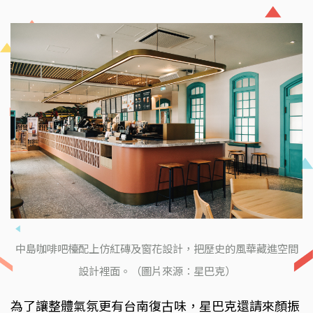
中島咖啡吧檯配上仿紅磚及窗花設計，把歷史的風華藏進空間
設計裡面。（圖片來源：星巴克）
為了讓整體氣氛更有台南復古味，星巴克還請來顏振