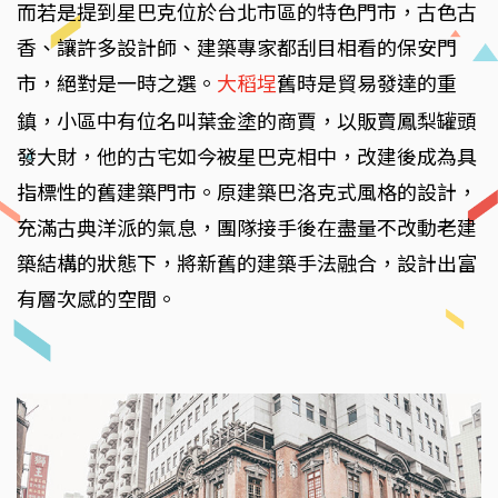
而若是提到星巴克位於台北市區的特色門市，古色古
香、讓許多設計師、建築專家都刮目相看的保安門
市，絕對是一時之選。
大稻埕
舊時是貿易發達的重
鎮，小區中有位名叫葉金塗的商賈，以販賣鳳梨罐頭
發大財，他的古宅如今被星巴克相中，改建後成為具
指標性的舊建築門市。原建築巴洛克式風格的設計，
充滿古典洋派的氣息，團隊接手後在盡量不改動老建
築結構的狀態下，將新舊的建築手法融合，設計出富
有層次感的空間。