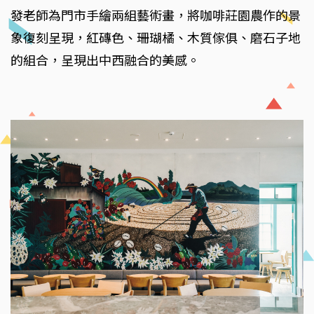
發老師為門市手繪兩組藝術畫，將咖啡莊園農作的景
象復刻呈現，紅磚色、珊瑚橘、木質傢俱、磨石子地
的組合，呈現出中西融合的美感。