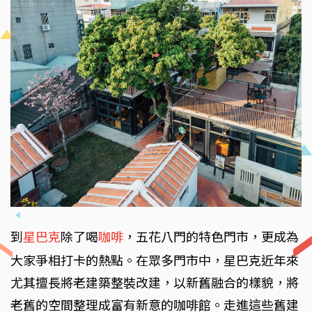
到
星巴克
除了喝
咖啡
，五花八門的特色門市，更成為
大家爭相打卡的熱點。在眾多門市中，星巴克近年來
尤其擅長將老建築整裝改建，以新舊融合的樣貌，將
老舊的空間整理成富有新意的咖啡館。走進這些舊建