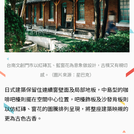
台南文創門市以紅磚瓦、藍窗花為意象做設計，古樸又有親切
感。（圖片來源：星巴克）
日式建築保留住連續窗壁面及局部地板，中島型的咖
啡吧檯則擺在空間中心位置，吧檯飾板及沙發背板則
以仿紅磚、窗花的圖騰排列呈現，將整座建築映襯的
更為古色古香。