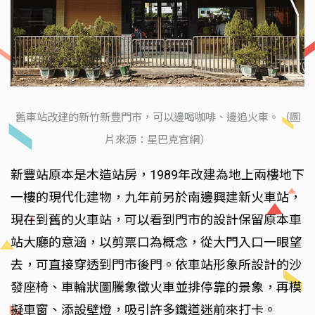
舊車站改建的新竹新豐門市，可以邊喝咖啡、邊追火車。（圖
片來源：星巴克官網）
新豐站原本是木造站房，1989年改建為地上兩樓地下
一樓的現代化建物，九年前另於南邊興建新火車站，
現在到舊的火車站，可以看到門市的設計保留原本車
站大廳的意涵，以剪票口為概念，從大門入口一眼望
去，可直接穿透到門市後門。依車站形象所設計的沙
發座椅、車輪狀圖騰象徵火車並排停靠的景象，再模
擬車窗、添設壁燈，吸引許多鐵道迷前來打卡。