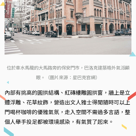
位於車水馬龍的大馬路旁的保安門市，巴洛克建築格外氣派顯
眼。（圖片來源：星巴克官網）
內部有挑高的圓拱結構、紅磚縷雕圓拱窗，牆上是立
體浮雕、花草紋飾，營造出文人雅士得閒隨時可以上
門喝杯咖啡的優雅氣氛，走入空間不需過多言語，整
個人舉手投足都被環境感染，有氣質了起來。