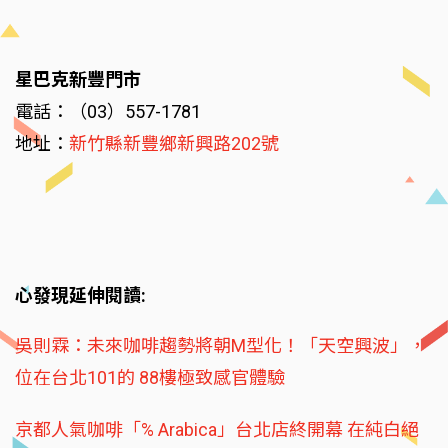
星巴克新豐門市
電話：（03）557-1781
地址：
新竹縣新豐鄉新興路202號
心發現延伸閱讀:
吳則霖：未來咖啡趨勢將朝M型化！「天空興波」，
位在台北101的 88樓極致感官體驗
京都人氣咖啡「% Arabica」台北店終開幕 在純白絕