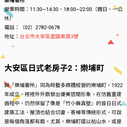
樂埔薈所
營業時間：11:30~14:30、18:00~22:00（週日、一公
休）
電話：（02）2782-0678
地址：
台北市大安區愛國東路3號
大安區日式老房子2：樂埔町
與「樂埔薈所」同為時藝多媒體經營的樂埔町，1922
年成立，裡裡外外散發出優美悠閒形象，在仿舊重建
過程中，仍然保留了像是「竹小舞真壁」的昔日日式
建築工法，屋頂也結合切妻、寄棟等傳統形式，可說
是每個角落都有戲。尤其，樂埔町還以枯山水，或是