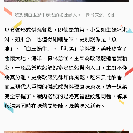
沒想到白玉蝸牛處理的如此誘人。（圖片來源：Sid）
以套餐形式供應餐點，即使是前菜、小品如生蠔冰淇
淋、雞肝派，也值得細細品味，更別說像是「魚
凍」、「白玉蝸牛」、「乳鴿」等料理，美味蘊含了
關懷大地、海洋、森林意涵。主菜為軟殼龍蝦著實精
彩，一般品嘗軟殼龍蝦多是連殼帶肉入口，主廚不僅
將其分離，更將軟殼先酥炸再風乾，吃來無比酥香，
而且現代人重視的儀式感與料理風味層次，這一道菜
完全掌握了。蝦肉搭配的是洛克福藍紋起司醬，醇厚
與清爽同時在味蕾間紛陳，既美味又新奇。