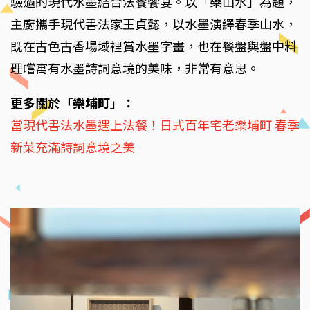
驗過的現代水墨結合法餐饗宴。以「樂山水」為題，
主廚攜手現代書法家王貞懿，以水墨演繹春季山水，
既在古色古香場域裡賞水墨字畫，也在餐盤與盤中料
理嚐寓有水墨詩詞意境的美味，非常有意思。
更多關於「樂埔町」：
當現代書法水墨遇上法餐！日式百年宅老樂埔町 春季
新菜充滿詩詞意境之美