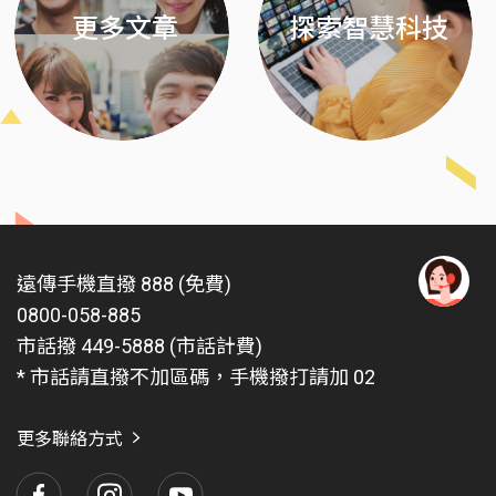
更多文章
探索智慧科技
遠傳手機直撥 888 (免費)
0800-058-885
有
問
市話撥 449-5888 (市話計費)
題
* 市話請直撥不加區碼，手機撥打請加 02
找
愛
瑪
更多聯絡方式