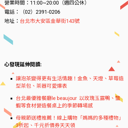
營業時間：11:00~20:00（週四公休）
電話：（02）2391-0206
地址：
台北市大安區金華街143號
心發現延伸閱讀:
讓泡茶變得更有生活情趣！金魚、天燈、草莓造
型茶包、茶器可愛爆表
台北最優雅餐廳le beaujour 以玫瑰玉露鴨、螫
蝦等食材營造餐桌上的季節轉場感
母親節送禮推薦！線上購物「媽媽的多種禮物」
3折起、千元折價券天天領