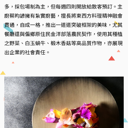
多，採包場制為主，但每週四則開放給散客預訂。主
廚蔡昀諺擁有紮實廚藝，擅長將東西方料理精神融會
貫通，自成一格，推出一道道突破框架的美味，尤其
餐廳還與偏鄉原住民金洋部落農民契作，使用其種植
之野菜、白玉蝸牛、椴木香菇等高品質作物，亦展現
出企業的社會責任。