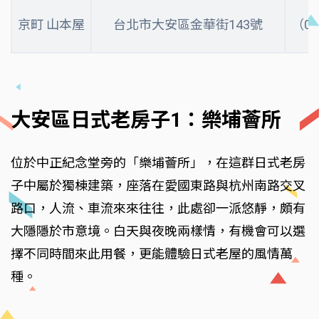
京町 山本屋
台北市大安區金華街143號
（02
大安區日式老房子1：樂埔薈所
位於中正紀念堂旁的「樂埔薈所」，在這群日式老房
子中屬於獨棟建築，座落在愛國東路與杭州南路交叉
路口，人流、車流來來往往，此處卻一派悠靜，頗有
大隱隱於市意境。白天與夜晚兩樣情，有機會可以選
擇不同時間來此用餐，更能體驗日式老屋的風情萬
種。