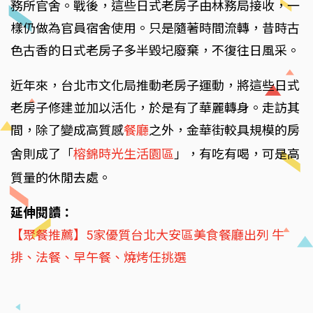
務所官舍。戰後，這些日式老房子由林務局接收，一
樣仍做為官員宿舍使用。只是隨著時間流轉，昔時古
色古香的日式老房子多半毀圮廢棄，不復往日風采。
近年來，台北市文化局推動老房子運動，將這些日式
老房子修建並加以活化，於是有了華麗轉身。走訪其
間，除了變成高質感
餐廳
之外，金華街較具規模的房
舍則成了「
榕錦時光生活園區
」，有吃有喝，可是高
質量的休閒去處。
延伸閱讀：
【聚餐推薦】5家優質台北大安區美食餐廳出列 牛
排、法餐、早午餐、燒烤任挑選