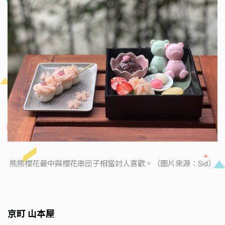
熊熊櫻花最中與櫻花串団子相當討人喜歡。（圖片來源：Sid）
京町 山本屋