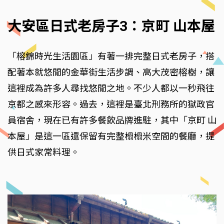
大安區日式老房子3：京町 山本屋
「榕錦時光生活園區」有著一排完整日式老房子，搭
配著本就悠閒的金華街生活步調、高大茂密榕樹，讓
這裡成為許多人尋找悠閒之地。不少人都以一秒飛往
京都之感來形容。過去，這裡是臺北刑務所的獄政官
員宿舍，現在已有許多餐飲品牌進駐，其中「京町 山
本屋」是這一區還保留有完整榻榻米空間的餐廳，提
供日式家常料理。