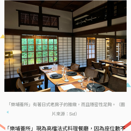
「樂埔薈所」有著日式老房子的雅緻，而且隱密性足夠。（圖
片來源：Sid）
「樂埔薈所」現為高檔法式料理餐廳，因為座位數不