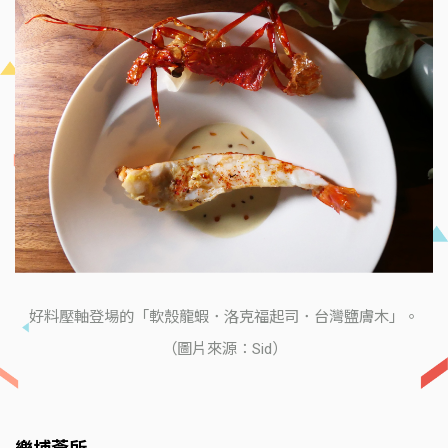
好料壓軸登場的「軟殼龍蝦．洛克福起司．台灣鹽膚木」。
（圖片來源：Sid）