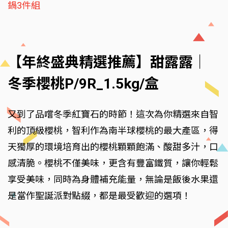
鍋3件組
【年終盛典精選推薦】甜露露｜
冬季櫻桃P/9R_1.5kg/盒
又到了品嚐冬季紅寶石的時節！這次為你精選來自智
利的頂級櫻桃，智利作為南半球櫻桃的最大產區，得
天獨厚的環境培育出的櫻桃顆顆飽滿、酸甜多汁，口
感清脆。櫻桃不僅美味，更含有豐富鐵質，讓你輕鬆
享受美味，同時為身體補充能量，無論是飯後水果還
是當作聖誕派對點綴，都是最受歡迎的選項！