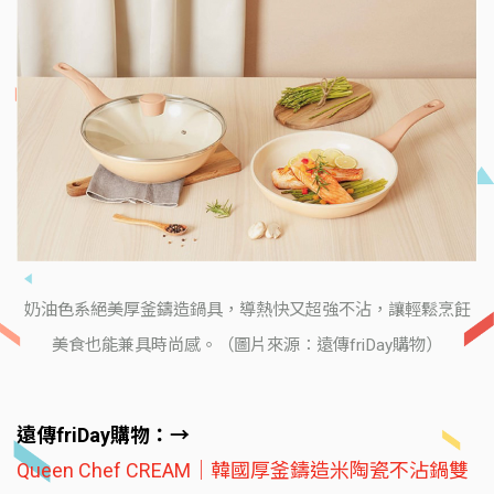
奶油色系絕美厚釜鑄造鍋具，導熱快又超強不沾，讓輕鬆烹飪
美食也能兼具時尚感。（圖片來源：遠傳friDay購物）
遠傳friDay購物：→
Queen Chef CREAM｜韓國厚釜鑄造米陶瓷不沾鍋雙