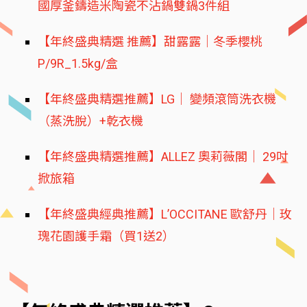
國厚釜鑄造米陶瓷不沾鍋雙鍋3件組
【年終盛典精選 推薦】甜露露｜冬季櫻桃
P/9R_1.5kg/盒
【年終盛典精選推薦】LG｜ 變頻滾筒洗衣機
（蒸洗脫）+乾衣機
【年終盛典精選推薦】ALLEZ 奧莉薇閣｜ 29吋
掀旅箱
【年終盛典經典推薦】L’OCCITANE 歐舒丹｜玫
瑰花園護手霜（買1送2）