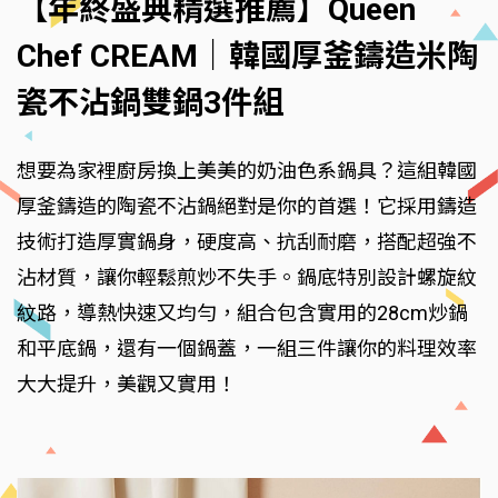
【年終盛典精選推薦】Queen
Chef CREAM｜韓國厚釜鑄造米陶
瓷不沾鍋雙鍋3件組
想要為家裡廚房換上美美的奶油色系鍋具？這組韓國
厚釜鑄造的陶瓷不沾鍋絕對是你的首選！它採用鑄造
技術打造厚實鍋身，硬度高、抗刮耐磨，搭配超強不
沾材質，讓你輕鬆煎炒不失手。鍋底特別設計螺旋紋
紋路，導熱快速又均勻，組合包含實用的28cm炒鍋
和平底鍋，還有一個鍋蓋，一組三件讓你的料理效率
大大提升，美觀又實用！