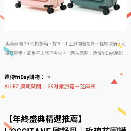
奧莉薇閣 29 吋掀旅箱，採 9：1 上掀開蓋設計，輕鬆收納，可
擴充容量，滿足年末旅行需求。（圖片來源：遠傳friDay購物）
遠傳friDay購物：→
ALLEZ 奧莉薇閣｜ 29吋掀旅箱－芝麻灰
【年終盛典精選推薦】