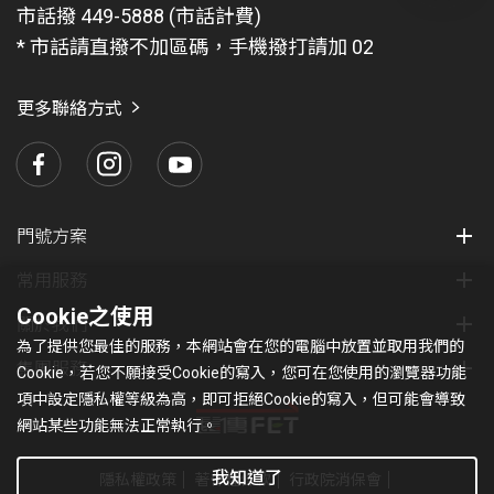
問
市話撥 449-5888 (市話計費)
題
* 市話請直撥不加區碼，手機撥打請加 02
找
愛
瑪
更多聯絡方式
門號方案
常用服務
Cookie之使用
關於我們
為了提供您最佳的服務，本網站會在您的電腦中放置並取用我們的
集團服務
Cookie，若您不願接受Cookie的寫入，您可在您使用的瀏覽器功能
項中設定隱私權等級為高，即可拒絕Cookie的寫入，但可能會導致
網站某些功能無法正常執行。
我知道了
隱私權政策
著作權條款
行政院消保會