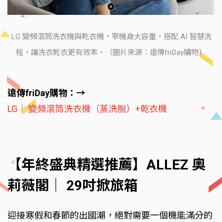
LG 變頻滾筒洗衣機與乾衣機，窄機身大容量，搭配 AI 智慧洗
程，讓洗衣乾衣更有效率。（圖片來源：遠傳friDay購物）
遠傳friDay購物：→
LG｜ 變頻滾筒洗衣機（蒸洗脫）+乾衣機
【年終盛典精選推薦】ALLEZ 奧
莉薇閣｜ 29吋掀旅箱
迎接寒假和春節的出國潮，絕對需要一個機能滿分的