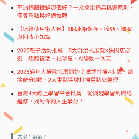
不沾鍋跟鐵鍋哪個好？一文搞定鍋具挑選原則、
保養重點與好鍋推薦
【冰箱使用懶人包】9個冰箱保存、收納、清潔
與回收小知識
2025親子活動推薦｜5大沉浸式展覽×快閃店必
逛 恐龍復活、袖珍屋、AI繪動一次玩
2026過年大掃除怎麼開始？掌握打掃4步驟、斷
捨離分3類、2大重點區域打掃重點總整理
台灣4大線上學習平台推薦 從興趣學習到職場
進修，找到你的人生學分！
文字：菜菜子