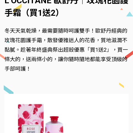
L’OCCITANE 歐舒丹｜玫瑰花園護
手霜（買1送2）
冬天天氣乾燥，最需要隨時呵護雙手！歐舒丹經典的
玫瑰花園護手霜，散發優雅迷人的花香，質地滋潤不
黏膩。趁著年終盛典祭出超殺優惠「買1送2」，買一
條大的，送兩條小的，讓你隨時隨地都能享受頂級的
手部呵護！