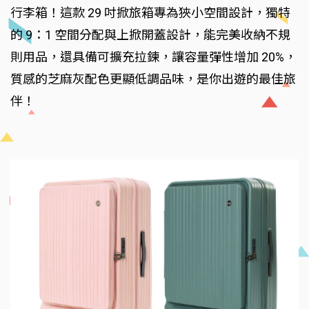
行李箱！這款 29 吋掀旅箱專為狹小空間設計，獨特
的 9：1 空間分配與上掀開蓋設計，能完美收納不規
則用品，還具備可擴充拉鍊，讓容量彈性增加 20%，
質感的芝麻灰配色更顯低調品味，是你出遊的最佳旅
伴！