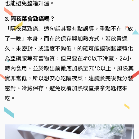
也能避免整箱升溫。
3. 隔夜菜會致癌嗎？
「隔夜菜致癌」這句話其實有點誤導，重點不在「放
了一晚」本身，而在於保存與加熱方式，若放置過
久、未密封、或溫度不夠低，的確可能讓硝酸鹽轉化
為亞硝胺等有害物質，但只要在4°C以下冷藏、24小
時內食用、並於取出前徹底加熱至70°C以上，風險其
實非常低，所以想安心吃隔夜菜，建議煮完後就分裝
密封、冷藏保存，避免反覆加熱或直接拿湯匙挖來
吃。