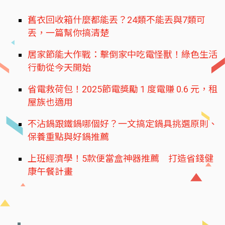
舊衣回收箱什麼都能丟？24類不能丟與7類可
丟，一篇幫你搞清楚
居家節能大作戰：擊倒家中吃電怪獸！綠色生活
行動從今天開始
省電救荷包！2025節電獎勵 1 度電賺 0.6 元，租
屋族也適用
不沾鍋跟鐵鍋哪個好？一文搞定鍋具挑選原則、
保養重點與好鍋推薦
上班經濟學！5款便當盒神器推薦 打造省錢健
康午餐計畫