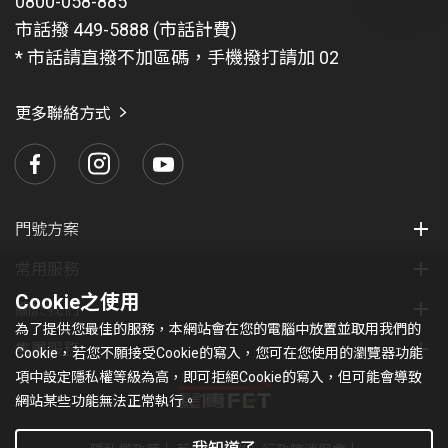
0800-058-885
有
問
市話撥 449-5888 (市話計費)
題
* 市話請直撥不加區碼，手機撥打請加 02
找
愛
瑪
更多聯絡方式
門號方案
常用服務
Cookie之使用
關於我們
為了提供您最佳的服務，本網站會在您的電腦中放置並取用我們的
集團服務
Cookie，若您不願接受Cookie的寫入，您可在您使用的瀏覽器功能
項中設定隱私權等級為高，即可拒絕Cookie的寫入，但可能會導致
網站某些功能無法正常執行。