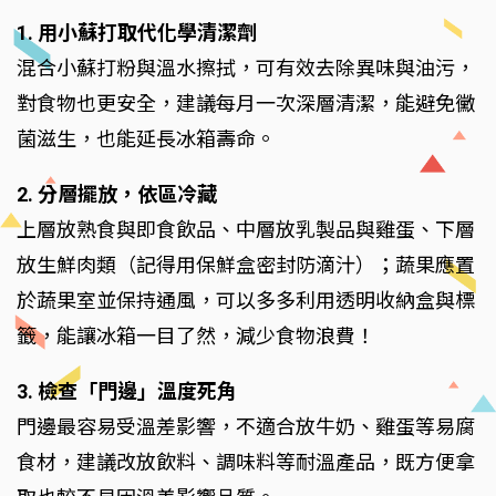
1. 用小蘇打取代化學清潔劑
混合小蘇打粉與溫水擦拭，可有效去除異味與油污，
對食物也更安全，建議每月一次深層清潔，能避免黴
菌滋生，也能延長冰箱壽命。
2. 分層擺放，依區冷藏
上層放熟食與即食飲品、中層放乳製品與雞蛋、下層
放生鮮肉類（記得用保鮮盒密封防滴汁）；蔬果應置
於蔬果室並保持通風，可以多多利用透明收納盒與標
籤，能讓冰箱一目了然，減少食物浪費！
3. 檢查「門邊」溫度死角
門邊最容易受溫差影響，不適合放牛奶、雞蛋等易腐
食材，建議改放飲料、調味料等耐溫產品，既方便拿