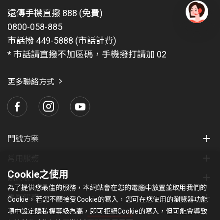
遠傳手機直撥 888 (免費)
0800-058-885
有
問
市話撥 449-5888 (市話計費)
題
* 市話請直撥不加區碼，手機撥打請加 02
找
愛
瑪
更多聯絡方式
門號方案
常用服務
Cookie之使用
關於我們
為了提供您最佳的服務，本網站會在您的電腦中放置並取用我們的
集團服務
Cookie，若您不願接受Cookie的寫入，您可在您使用的瀏覽器功能
項中設定隱私權等級為高，即可拒絕Cookie的寫入，但可能會導致